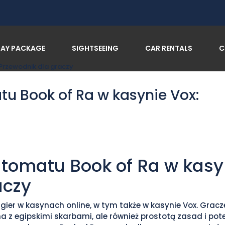
 Ra w kasynie Vox: Przewodnik dla graczy
DAY PACKAGE
SIGHTSEEING
CAR RENTALS
C
u Book of Ra w kasynie Vox:
tomatu Book of Ra w kasy
aczy
gier w kasynach online, w tym także w kasynie Vox. Gracz
a z egipskimi skarbami, ale również prostotą zasad i pot