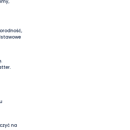
imy,
norodność,
odstawowe
.
tter.
u
iczyć na