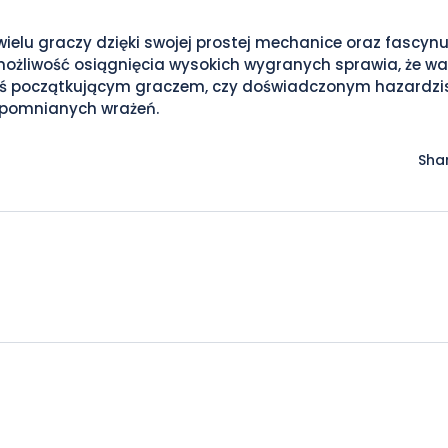
ielu graczy dzięki swojej prostej mechanice oraz fascynu
możliwość osiągnięcia wysokich wygranych sprawia, że wa
steś początkującym graczem, czy doświadczonym hazardzi
zapomnianych wrażeń.
Sha