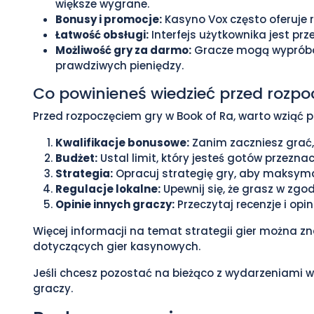
większe wygrane.
Bonusy i promocje:
Kasyno Vox często oferuje 
Łatwość obsługi:
Interfejs użytkownika jest prze
Możliwość gry za darmo:
Gracze mogą wypróbow
prawdziwych pieniędzy.
Co powinieneś wiedzieć przed rozpo
Przed rozpoczęciem gry w Book of Ra, warto wziąć 
Kwalifikacje bonusowe:
Zanim zaczniesz grać,
Budżet:
Ustal limit, który jesteś gotów przezn
Strategia:
Opracuj strategię gry, aby maksym
Regulacje lokalne:
Upewnij się, że grasz w zgo
Opinie innych graczy:
Przeczytaj recenzje i opi
Więcej informacji na temat strategii gier można zn
dotyczących gier kasynowych.
Jeśli chcesz pozostać na bieżąco z wydarzeniami w 
graczy.