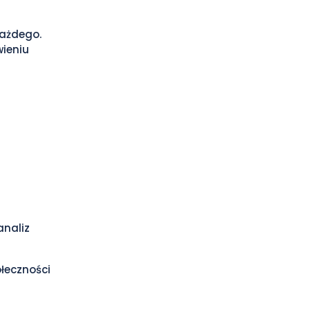
każdego.
ieniu
analiz
ołeczności