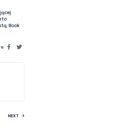
jącej
rto
stą, Book
re
NEXT