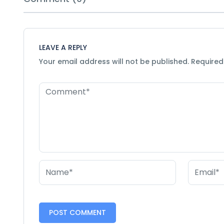
LEAVE A REPLY
Your email address will not be published.
Required