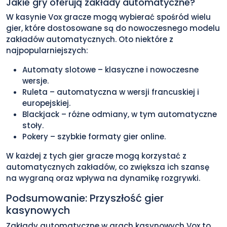
Jakie gry oferują zakłady automatyczne?
W kasynie Vox gracze mogą wybierać spośród wielu
gier, które dostosowane są do nowoczesnego modelu
zakładów automatycznych. Oto niektóre z
najpopularniejszych:
Automaty slotowe – klasyczne i nowoczesne
wersje.
Ruleta – automatyczna w wersji francuskiej i
europejskiej.
Blackjack – różne odmiany, w tym automatyczne
stoły.
Pokery – szybkie formaty gier online.
W każdej z tych gier gracze mogą korzystać z
automatycznych zakładów, co zwiększa ich szansę
na wygraną oraz wpływa na dynamikę rozgrywki.
Podsumowanie: Przyszłość gier
kasynowych
Zakłady automatyczne w grach kasynowych Vox to