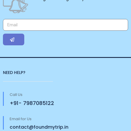
NEED HELP?
Call Us
+91- 7987085122
Email for Us
contact@foundmytrip.in