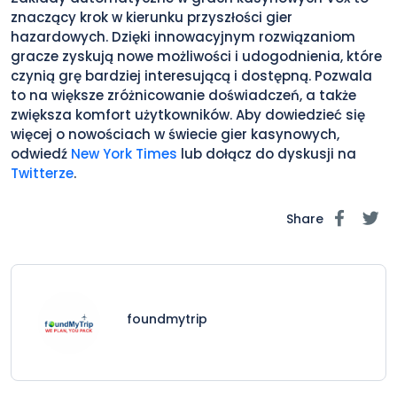
znaczący krok w kierunku przyszłości gier
hazardowych. Dzięki innowacyjnym rozwiązaniom
gracze zyskują nowe możliwości i udogodnienia, które
czynią grę bardziej interesującą i dostępną. Pozwala
to na większe zróżnicowanie doświadczeń, a także
zwiększa komfort użytkowników. Aby dowiedzieć się
więcej o nowościach w świecie gier kasynowych,
odwiedź
New York Times
lub dołącz do dyskusji na
Twitterze
.
Share
foundmytrip