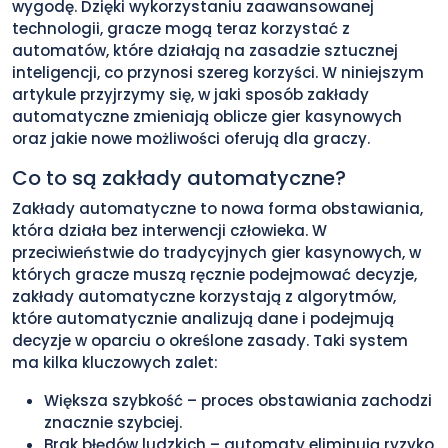
wygodę. Dzięki wykorzystaniu zaawansowanej
technologii, gracze mogą teraz korzystać z
automatów, które działają na zasadzie sztucznej
inteligencji, co przynosi szereg korzyści. W niniejszym
artykule przyjrzymy się, w jaki sposób zakłady
automatyczne zmieniają oblicze gier kasynowych
oraz jakie nowe możliwości oferują dla graczy.
Co to są zakłady automatyczne?
Zakłady automatyczne to nowa forma obstawiania,
która działa bez interwencji człowieka. W
przeciwieństwie do tradycyjnych gier kasynowych, w
których gracze muszą ręcznie podejmować decyzje,
zakłady automatyczne korzystają z algorytmów,
które automatycznie analizują dane i podejmują
decyzje w oparciu o określone zasady. Taki system
ma kilka kluczowych zalet:
Większa szybkość – proces obstawiania zachodzi
znacznie szybciej.
Brak błędów ludzkich – automaty eliminują ryzyko