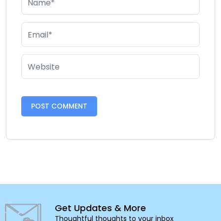
Get Updates & More
Thoughtful thoughts to your inbox