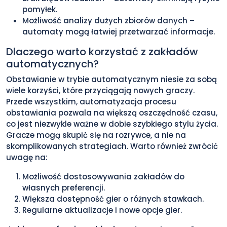
pomyłek.
Możliwość analizy dużych zbiorów danych –
automaty mogą łatwiej przetwarzać informacje.
Dlaczego warto korzystać z zakładów
automatycznych?
Obstawianie w trybie automatycznym niesie za sobą
wiele korzyści, które przyciągają nowych graczy.
Przede wszystkim, automatyzacja procesu
obstawiania pozwala na większą oszczędność czasu,
co jest niezwykle ważne w dobie szybkiego stylu życia.
Gracze mogą skupić się na rozrywce, a nie na
skomplikowanych strategiach. Warto również zwrócić
uwagę na:
Możliwość dostosowywania zakładów do
własnych preferencji.
Większa dostępność gier o różnych stawkach.
Regularne aktualizacje i nowe opcje gier.