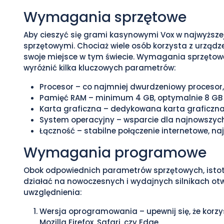
Wymagania sprzętowe
Aby cieszyć się grami kasynowymi Vox w najwyższ
sprzętowymi. Chociaż wiele osób korzysta z urządz
swoje miejsce w tym świecie. Wymagania sprzętowe
wyróżnić kilka kluczowych parametrów:
Procesor – co najmniej dwurdzeniowy procesor,
Pamięć RAM – minimum 4 GB, optymalnie 8 GB l
Karta graficzna – dedykowana karta graficzna
System operacyjny – wsparcie dla najnowszych 
Łączność – stabilne połączenie internetowe, najl
Wymagania programowe
Obok odpowiednich parametrów sprzętowych, ist
działać na nowoczesnych i wydajnych silnikach otw
uwzględnienia:
Wersja oprogramowania – upewnij się, że korzy
Mozilla Firefox, Safari, czy Edge.