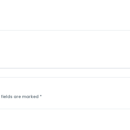
 fields are marked
*