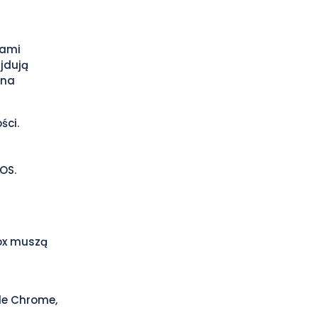
iami
jdują
żna
ści.
OS.
ox muszą
gle Chrome,