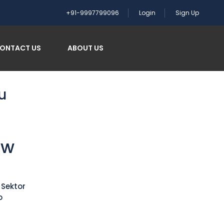
+91-9997799096
Login
Sign Up
ONTACT US
ABOUT US
u
 w
 Sektor
o