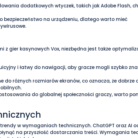
owania dodatkowych wtyczek, takich jak Adobe Flash, c
 bezpieczeństwo na urządzeniu, dlatego warto mieć
ywirusowe.
i z gier kasynowych Vox, niezbędna jest także optymaliz
tuicyjny i łatwy do nawigacji, aby gracze mogli szybko zna
 do różnych rozmiarów ekranów, co oznacza, że dobrze d
obilnych.
dostosowania do globalnej społeczności graczy, warto po
hnicznych
 trendy w wymaganiach technicznych. ChatGPT oraz AI 
płynąć na przyszłość dostarczania treści. Wymagania te