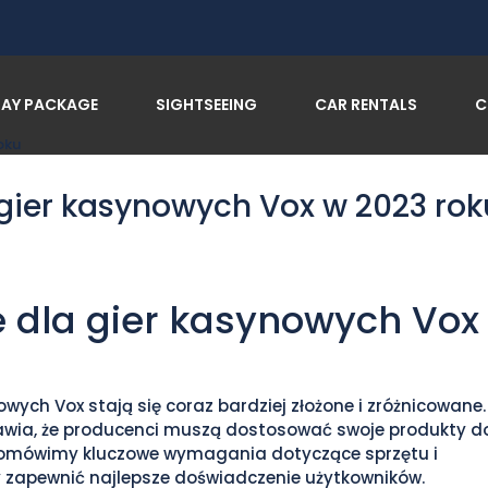
synowych Vox w 2023 roku
DAY PACKAGE
SIGHTSEEING
CAR RENTALS
C
ier kasynowych Vox w 2023 rok
dla gier kasynowych Vox
ych Vox stają się coraz bardziej złożone i zróżnicowane.
prawia, że producenci muszą dostosować swoje produkty d
e omówimy kluczowe wymagania dotyczące sprzętu i
 zapewnić najlepsze doświadczenie użytkowników.