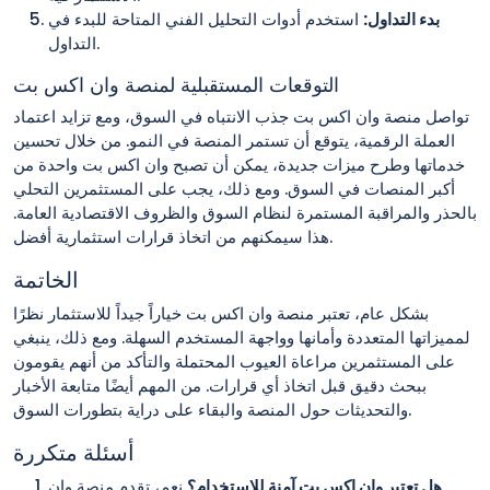
بدء التداول:
استخدم أدوات التحليل الفني المتاحة للبدء في
التداول.
التوقعات المستقبلية لمنصة وان اكس بت
تواصل منصة وان اكس بت جذب الانتباه في السوق، ومع تزايد اعتماد
العملة الرقمية، يتوقع أن تستمر المنصة في النمو. من خلال تحسين
خدماتها وطرح ميزات جديدة، يمكن أن تصبح وان اكس بت واحدة من
أكبر المنصات في السوق. ومع ذلك، يجب على المستثمرين التحلي
بالحذر والمراقبة المستمرة لنظام السوق والظروف الاقتصادية العامة.
هذا سيمكنهم من اتخاذ قرارات استثمارية أفضل.
الخاتمة
بشكل عام، تعتبر منصة وان اكس بت خياراً جيداً للاستثمار نظرًا
لمميزاتها المتعددة وأمانها وواجهة المستخدم السهلة. ومع ذلك، ينبغي
على المستثمرين مراعاة العيوب المحتملة والتأكد من أنهم يقومون
ببحث دقيق قبل اتخاذ أي قرارات. من المهم أيضًا متابعة الأخبار
والتحديثات حول المنصة والبقاء على دراية بتطورات السوق.
أسئلة متكررة
هل تعتبر وان اكس بت آمنة للاستخدام؟
نعم، تقدم منصة وان