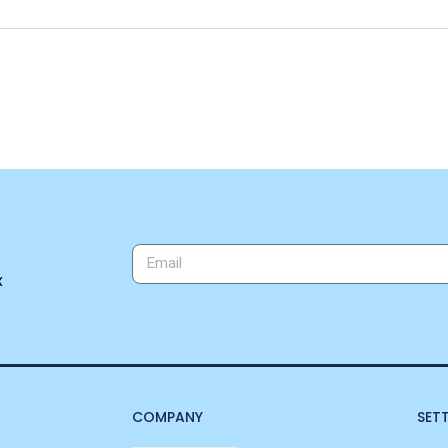
x
COMPANY
SET