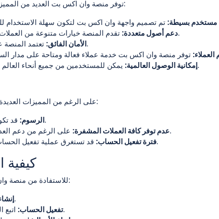
توفر منصة وان اكس بت العديد من المميزات التي تجعلها وجهة مفضلة للمستثمرين. ومن أهم هذه المميزات:
 مستخدم بسيطة:
تقدم المنصة خيارات متنوعة من العملات الرقمية، مما يمنح المستخدمين القدرة على تنويع محفظتهم.
دعم أصول متعددة:
تعتمد المنصة على تقنيات أمان متقدمة لحماية أموال المستخدمين وبياناتهم.
الأمان الفائق:
العملاء:
يمكن للمستخدمين من جميع أنحاء العالم الوصول إلى هذه المنصة، مما يسهل عملية التداول دون قيود.
إمكانية الوصول العالمية:
على الرغم من المميزات العديدة، إلا أن هناك بعض العيوب التي يجب أن نأخذها بعين الاعتبار. ومنها:
قد تكون الرسوم على بعض الخدمات مرتفعة مقارنة بمنصات أخرى.
الرسوم:
على الرغم من دعم العديد من العملات، إلا أن بعض الأصول الشائعة قد لا تكون متاحة.
عدم توفر كافة العملات المشفرة:
قد تستغرق عملية تفعيل الحساب بعض الوقت، مما قد يؤخر من بدء المستخدمين في التداول.
فترة تفعيل الحساب:
كيفية 
للاستفادة من منصة وان اكس بت، يجب على المستخدمين اتباع بعض الخطوات الأساسية:
قم بزيارة الموقع الرسمي وسجل حسابك الشخصي.
إنشا
اتبع التعليمات لتفعيل حسابك، بما في ذلك تقديم الوثائق المطلوبة.
تفعيل الحساب: