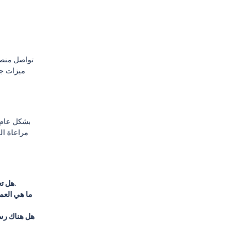
تواصل منصة
ميزات جد
بشكل عام، 
مراعاة ال
نعم، تقدم منصة وان اكس بت مجموعة من ميزات الأمان لضمان حماية بيانات المستخدمين وأموالهم.
هل تع
ما هي العم
هل هناك ر