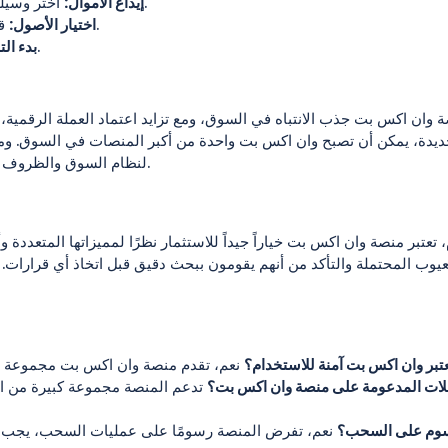
اختر وسيلة الإيداع المفضلة لديك وقم بإضافة بعض الأموال إلى حسابك.
إيداع الأموال:
قم بدراسة الأصول المختلفة واختر ما ترغب في الاستثمار فيه.
اختيار الأصول:
استخدم أدوات التحليل الفني المتاحة للبدء في التداول.
بدء الت
 وان اكس بت جذب الانتباه في السوق، ومع تزايد اعتماد العملة الرقمية،
يدة، يمكن أن تصبح وان اكس بت واحدة من أكبر المنصات في السوق. ومع
لنظام السوق والظروف الاقتصادية العامة. هذا سيمكنهم من اتخاذ قرارات استثمارية أفضل.
تعتبر منصة وان اكس بت خياراً جيداً للاستثمار نظرًا لمميزاتها المتعددة
عيوب المحتملة والتأكد من أنهم يقومون ببحث دقيق قبل اتخاذ أي قرارات. م
تبر وان اكس بت آمنة للاستخدام؟
لات المدعومة على منصة وان اكس بت؟
تدعم المنصة مجموعة كبيرة من ال
سوم على السحب؟
نعم، تفرض المنصة رسومًا على عمليات السحب، يجب م