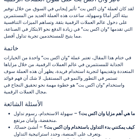
لقد كان لعملة “وان اكس بت” تأثير إيجابي في السوق. من خلال توفير
بيئة أكثر أمانًا وسهولة، ساعدت هذه العملة العديد من المستثمرين
على دخول عالم العملات الرقمية بثقة. وتساهم الميزات التنافسية
التي تقدمها “وان اكس بت” في زيادة الدفع نحو الابتكار في الصناعة،
مما يتيح للمستخدمين تجربة تداول أفضل.
خاتمة
في ختام هذا المقال، تعتبر عملة “وان اكس بت” واحدة من الخيارات
الجذابة للمستثمرين في عالم العملات الرقمية. من خلال مزاياها
المتعددة وتقديمها لتجربة استخدام فريدة، يظهر أن هذه العملة سوف
تستمر في التطور والنمو في المستقبل. لا شك أن فهم فوائد
واستخدام “وان اكس بت” هو خطوة مهمة نحو تحقيق النجاح في
مجال العملات الرقمية.
الأسئلة الشائعة
ما هي أهم مزايا وان اكس بت؟
– سهولة الاستخدام، رسوم تداول
منخفضة، وأمان مرتفع.
كيف يمكنني بدء التداول باستخدام وان اكس بت؟
– أنشئ حسابًا،
وتعرف على المنصة، وحدد استراتيجية التداول.