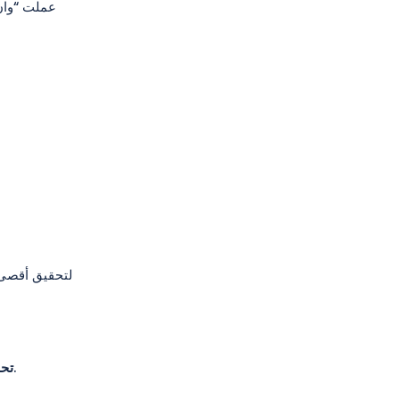
عملت “وان 
لتحقيق أقصى 
يجب على المستثمرين تحديد استراتيجياتهم الخاصة للتداول، مثل الشراء أثناء الانخفاض وبيع عندما يرتفع السعر.
تحد