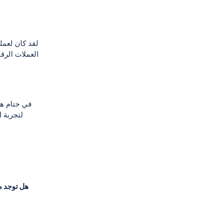
لقد كان لعمل
العملات الرقم
في ختام هذ
لتجربة 
هل توجد م