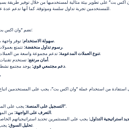
اكس بت” على تطوير بيئة مثالية لمستخدميها من خلال توفير طريقة بسيطة وآم
للمستخدمين تجربة تداول سلسة وموثوقة. كما أنها تدعم عدة عملات رقمية رئيسية مما يجعلها خيارًا مثاليًا للمستثمرين المتنوعين.
تضم “وان اكس بت” العديد من المزايا التي تجعل منها عملة جيدة لاستكشافها، ومنها:
توفر واجهة مستخدم بسيطة تتيح للمستثمرين الجدد التعامل بسهولة معها.
سهولة الاستخدام:
تتمتع بعمولات منخفضة مقارنة بعملات أخرى، مما يجعلها جذابة للمتداولين.
رسوم تداول منخفضة:
تدعم مجموعة واسعة من العملات الرقمية، مما يتيح للمستخدمين القدرة على تنويع محفظتهم.
تنوع العملات المدعومة:
تستخدم تقنيات أمان متطورة لحماية أموال المستخدمين وبياناتهم الشخصية.
أمان مرتفع:
يوجد مجتمع نشط يحيط بالعملة، مما يوفر موارد ووسائل مساعدة للمستثمرين.
دعم مجتمعي قوي:
ك
استفادة من استخدام عملة “وان اكس بت”، يجب على المستخدمين اتباع
يجب على المستخدمين إنشاء حساب على المنصة الخاصة بـ “وان اكس بت”.
التسجيل على المنصة:
من المهم التعرف على جميع الخصائص المتاحة في واجهة المستخدم.
التعرف على الواجهة:
يد استراتيجية التداول:
يجب إجراء تحليل دوري للسوق لمراقبة الاتجاهات وحركة الأسعار.
تحليل السوق: