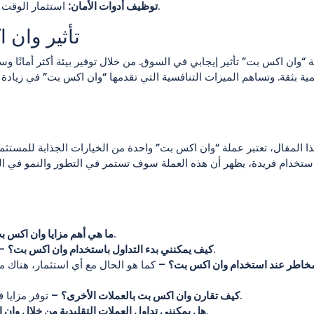
استثمار الوقت في تعلم كيفية استخدام أدوات الأمان المتاحة لحماية حسابك.
توظيف أدوات الأمان:
تأثير وان
ة “وان اكس بت” تأثير إيجابي في السوق. من خلال توفير بيئة أكثر أمانًا
ية بثقة. وتساهم الميزات التنافسية التي تقدمها “وان اكس بت” في زيادة ا
ا المقال، تعتبر عملة “وان اكس بت” واحدة من الخيارات الجذابة للمستثمر
استخدام فريدة، يظهر أن هذه العملة سوف تستمر في التطور والنمو في ا
– سهولة الاستخدام، رسوم تداول منخفضة، وأمان مرتفع.
ما هي أهم مزايا وان اكس ب
– أنشئ حسابًا، وتعرف على المنصة، وحدد استراتيجية التداول.
كيف يمكنني بدء التداول باستخدام وان اكس بت؟
خاطر عند استخدام وان اكس بت؟
– كما هو الحال مع أي استثمار، هناك م
– توفر مزايا فريدة مثل رسوم تداول منخفضة وتنوع في العملات المدعومة.
كيف تقارن وان اكس بت بالعملات الأخرى؟
– لا، وان اكس بت تركز فقط على العملات الرقمية.
هل يمكنني تداول العملات التقليدية من خلال وان