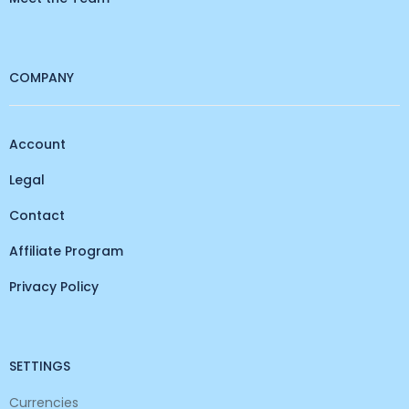
COMPANY
Account
Legal
Contact
Affiliate Program
Privacy Policy
SETTINGS
Currencies