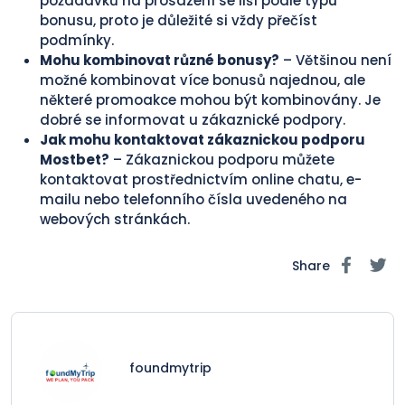
požadavků na prosázení se liší podle typu
bonusu, proto je důležité si vždy přečíst
podmínky.
Mohu kombinovat různé bonusy?
– Většinou není
možné kombinovat více bonusů najednou, ale
některé promoakce mohou být kombinovány. Je
dobré se informovat u zákaznické podpory.
Jak mohu kontaktovat zákaznickou podporu
Mostbet?
– Zákaznickou podporu můžete
kontaktovat prostřednictvím online chatu, e-
mailu nebo telefonního čísla uvedeného na
webových stránkách.
Share
foundmytrip