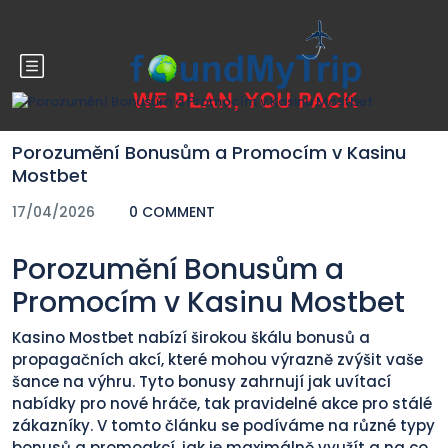
casino
Porozumění Bonusům a Promocím v Kasinu
Mostbet
17/04/2026
0 COMMENT
Porozumění Bonusům a
Promocím v Kasinu Mostbet
Kasino Mostbet nabízí širokou škálu bonusů a
propagačních akcí, které mohou výrazně zvýšit vaše
šance na výhru. Tyto bonusy zahrnují jak uvítací
nabídky pro nové hráče, tak pravidelné akce pro stálé
zákazníky. V tomto článku se podíváme na různé typy
bonusů a promoakcí, jak je maximálně využít a na co