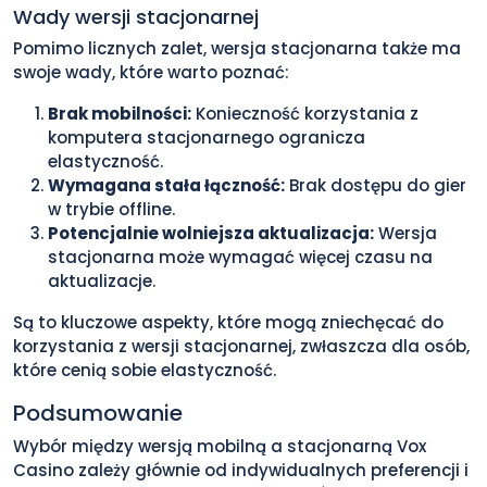
Wady wersji stacjonarnej
Pomimo licznych zalet, wersja stacjonarna także ma
swoje wady, które warto poznać:
Brak mobilności:
Konieczność korzystania z
komputera stacjonarnego ogranicza
elastyczność.
Wymagana stała łączność:
Brak dostępu do gier
w trybie offline.
Potencjalnie wolniejsza aktualizacja:
Wersja
stacjonarna może wymagać więcej czasu na
aktualizacje.
Są to kluczowe aspekty, które mogą zniechęcać do
korzystania z wersji stacjonarnej, zwłaszcza dla osób,
które cenią sobie elastyczność.
Podsumowanie
Wybór między wersją mobilną a stacjonarną Vox
Casino zależy głównie od indywidualnych preferencji i