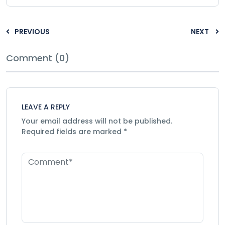
PREVIOUS
NEXT
Comment (0)
LEAVE A REPLY
Your email address will not be published.
Required fields are marked
*