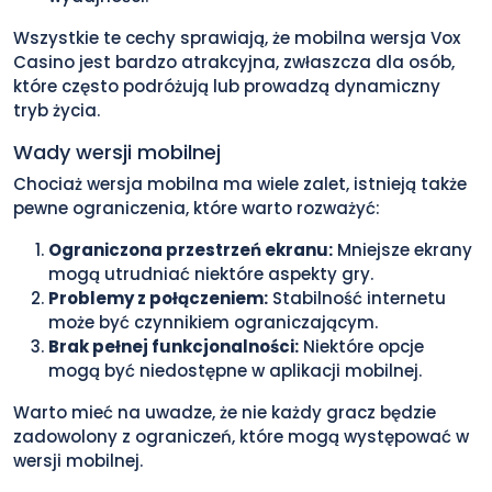
Wszystkie te cechy sprawiają, że mobilna wersja Vox
Casino jest bardzo atrakcyjna, zwłaszcza dla osób,
które często podróżują lub prowadzą dynamiczny
tryb życia.
Wady wersji mobilnej
Chociaż wersja mobilna ma wiele zalet, istnieją także
pewne ograniczenia, które warto rozważyć:
Ograniczona przestrzeń ekranu:
Mniejsze ekrany
mogą utrudniać niektóre aspekty gry.
Problemy z połączeniem:
Stabilność internetu
może być czynnikiem ograniczającym.
Brak pełnej funkcjonalności:
Niektóre opcje
mogą być niedostępne w aplikacji mobilnej.
Warto mieć na uwadze, że nie każdy gracz będzie
zadowolony z ograniczeń, które mogą występować w
wersji mobilnej.