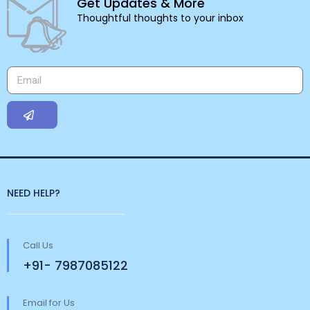
Get Updates & More
Thoughtful thoughts to your inbox
NEED HELP?
Call Us
+91- 7987085122
Email for Us