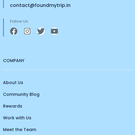
contact@foundmytrip.in
Follow Us
COMPANY
About Us
Community Blog
Rewards
Work with Us
Meet the Team