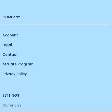
COMPANY
Account
Legal
Contact
Affiliate Program
Privacy Policy
SETTINGS
Currencies