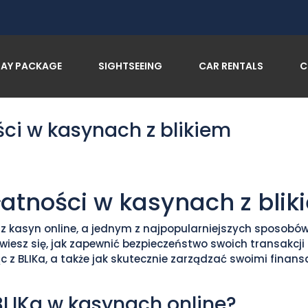
nach z blikiem
DAY PACKAGE
SIGHTSEEING
CAR RENTALS
C
ści w kasynach z blikiem
łatności w kasynach z blik
 z kasyn online, a jednym z najpopularniejszych sposobó
wiesz się, jak zapewnić bezpieczeństwo swoich transakcji
 z BLIKa, a także jak skutecznie zarządzać swoimi finan
BLIKa w kasynach online?