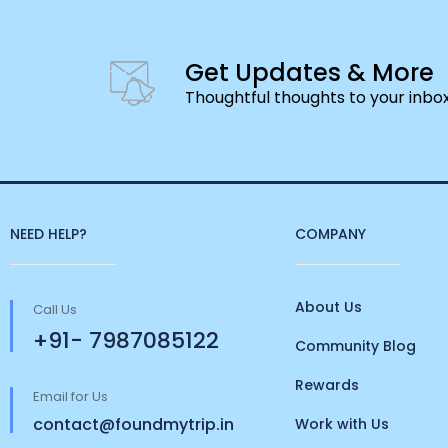
Get Updates & More
Thoughtful thoughts to your inbo
NEED HELP?
COMPANY
About Us
Call Us
+91- 7987085122
Community Blog
Rewards
Email for Us
contact@foundmytrip.in
Work with Us