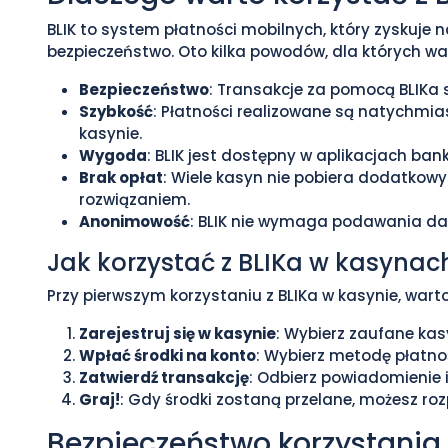
BLIK to system płatności mobilnych, który zyskuje 
bezpieczeństwo. Oto kilka powodów, dla których wa
Bezpieczeństwo
: Transakcje za pomocą BLIKa 
Szybkość
: Płatności realizowane są natychmia
kasynie.
Wygoda
: BLIK jest dostępny w aplikacjach ba
Brak opłat
: Wiele kasyn nie pobiera dodatkowyc
rozwiązaniem.
Anonimowość
: BLIK nie wymaga podawania dan
Jak korzystać z BLIKa w kasynac
Przy pierwszym korzystaniu z BLIKa w kasynie, war
Zarejestruj się w kasynie
: Wybierz zaufane kasy
Wpłać środki na konto
: Wybierz metodę płatnoś
Zatwierdź transakcję
: Odbierz powiadomienie i
Graj!
: Gdy środki zostaną przelane, możesz roz
Bezpieczeństwo korzystania 