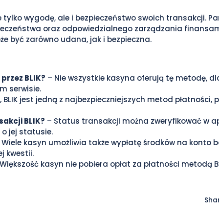
e tylko wygodę, ale i bezpieczeństwo swoich transakcji. P
eczeństwa oraz odpowiedzialnego zarządzania finansami
e być zarówno udana, jak i bezpieczna.
 przez BLIK?
– Nie wszystkie kasyna oferują tę metodę, d
m serwisie.
, BLIK jest jedną z najbezpieczniejszych metod płatności, 
akcji BLIK?
– Status transakcji można zweryfikować w ap
 jej statusie.
 Wiele kasyn umożliwia także wypłatę środków na konto 
 kwestii.
Większość kasyn nie pobiera opłat za płatności metodą BL
Sha