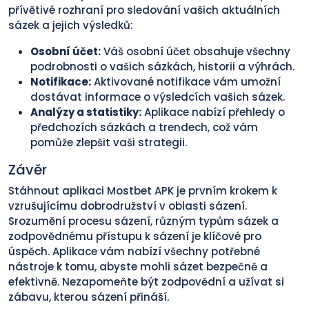
přívětivé rozhraní pro sledování vašich aktuálních
sázek a jejich výsledků:
Osobní účet:
Váš osobní účet obsahuje všechny
podrobnosti o vašich sázkách, historii a výhrách.
Notifikace:
Aktivované notifikace vám umožní
dostávat informace o výsledcích vašich sázek.
Analýzy a statistiky:
Aplikace nabízí přehledy o
předchozích sázkách a trendech, což vám
pomůže zlepšit vaši strategii.
Závěr
Stáhnout aplikaci Mostbet APK je prvním krokem k
vzrušujícímu dobrodružství v oblasti sázení.
Srozumění procesu sázení, různým typům sázek a
zodpovědnému přístupu k sázení je klíčové pro
úspěch. Aplikace vám nabízí všechny potřebné
nástroje k tomu, abyste mohli sázet bezpečně a
efektivně. Nezapomeňte být zodpovědní a užívat si
zábavu, kterou sázení přináší.