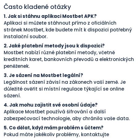
Často kladené otázky
1. Jak si stáhnu aplikaci Mostbet APK?
Aplikaci si můžete stáhnout přímo z oficiálních
stránek Mostbet, kde budete mít k dispozici potřebný
instalační soubor.
2. Jaké platební metody jsou k dispozici?
Mostbet nabízí různé platební metody, včetně
kreditních karet, bankovních převodů a elektronických
peněženek.
3. Je sázení na Mostbet legální?
Legálnost sázení závisí na zákonech vaší země. Je
důležité ověřit si místní regulace týkající se online
sázení.
4. Jak mohu zajistit své osobní údaje?
Aplikace Mostbet používá šifrování a další
zabezpečovací technologie, aby chránila vaše data.
5. Co dělat, když mám problém s účtem?
Pokud máte jakékoliv problémy, kontaktujte