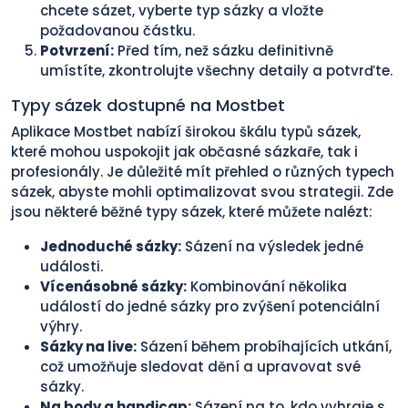
chcete sázet, vyberte typ sázky a vložte
požadovanou částku.
Potvrzení:
Před tím, než sázku definitivně
umístíte, zkontrolujte všechny detaily a potvrďte.
Typy sázek dostupné na Mostbet
Aplikace Mostbet nabízí širokou škálu typů sázek,
které mohou uspokojit jak občasné sázkaře, tak i
profesionály. Je důležité mít přehled o různých typech
sázek, abyste mohli optimalizovat svou strategii. Zde
jsou některé běžné typy sázek, které můžete nalézt:
Jednoduché sázky:
Sázení na výsledek jedné
události.
Vícenásobné sázky:
Kombinování několika
událostí do jedné sázky pro zvýšení potenciální
výhry.
Sázky na live:
Sázení během probíhajících utkání,
což umožňuje sledovat dění a upravovat své
sázky.
Na body a handicap:
Sázení na to, kdo vyhraje s