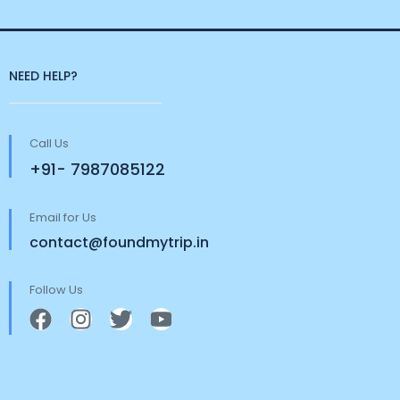
NEED HELP?
Call Us
+91- 7987085122
Email for Us
contact@foundmytrip.in
Follow Us