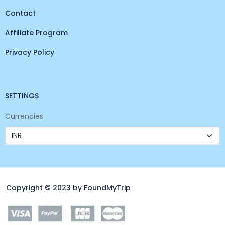
Contact
Affiliate Program
Privacy Policy
SETTINGS
Currencies
Copyright © 2023 by FoundMyTrip