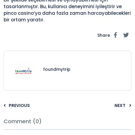
tasarlanmıştır. Bu, kullanıcı deneyimini iyileştirir ve
pinco casino’ya daha fazla zaman harcayabilecekleri
bir ortam yaratır.
Share
foundmytrip
PREVIOUS
NEXT
Comment (0)