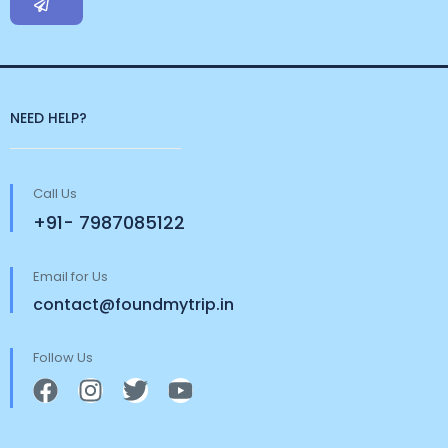
NEED HELP?
Call Us
+91- 7987085122
Email for Us
contact@foundmytrip.in
Follow Us