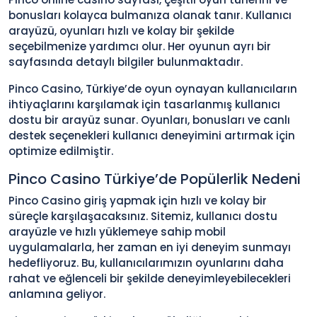
bonusları kolayca bulmanıza olanak tanır. Kullanıcı
arayüzü, oyunları hızlı ve kolay bir şekilde
seçebilmenize yardımcı olur. Her oyunun ayrı bir
sayfasında detaylı bilgiler bulunmaktadır.
Pinco Casino, Türkiye’de oyun oynayan kullanıcıların
ihtiyaçlarını karşılamak için tasarlanmış kullanıcı
dostu bir arayüz sunar. Oyunları, bonusları ve canlı
destek seçenekleri kullanıcı deneyimini artırmak için
optimize edilmiştir.
Pinco Casino Türkiye’de Popülerlik Nedeni
Pinco Casino giriş yapmak için hızlı ve kolay bir
süreçle karşılaşacaksınız. Sitemiz, kullanıcı dostu
arayüzle ve hızlı yüklemeye sahip mobil
uygulamalarla, her zaman en iyi deneyim sunmayı
hedefliyoruz. Bu, kullanıcılarımızın oyunlarını daha
rahat ve eğlenceli bir şekilde deneyimleyebilecekleri
anlamına geliyor.