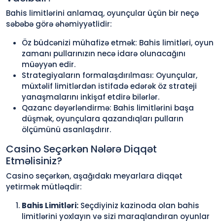
Bahis limitlərini anlamaq, oyunçular üçün bir neçə
səbəbə görə əhəmiyyətlidir:
Öz büdcənizi mühafizə etmək: Bahis limitləri, oyun
zamanı pullarınızın necə idarə olunacağını
müəyyən edir.
Strategiyaların formalaşdırılması: Oyunçular,
müxtəlif limitlərdən istifadə edərək öz strateji
yanaşmalarını inkişaf etdirə bilərlər.
Qazanc dəyərləndirmə: Bahis limitlərini başa
düşmək, oyunçulara qazandıqları pulların
ölçümünü asanlaşdırır.
Casino Seçərkən Nələrə Diqqət
Etməlisiniz?
Casino seçərkən, aşağıdakı meyarlara diqqət
yetirmək mütləqdir:
Bahis Limitləri:
Seçdiyiniz kazinoda olan bahis
limitlərini yoxlayın və sizi maraqlandıran oyunlar