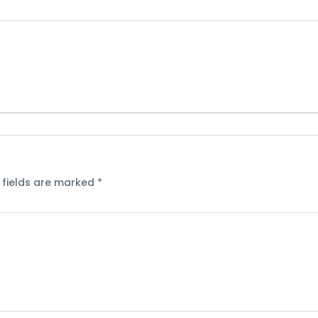
 fields are marked
*