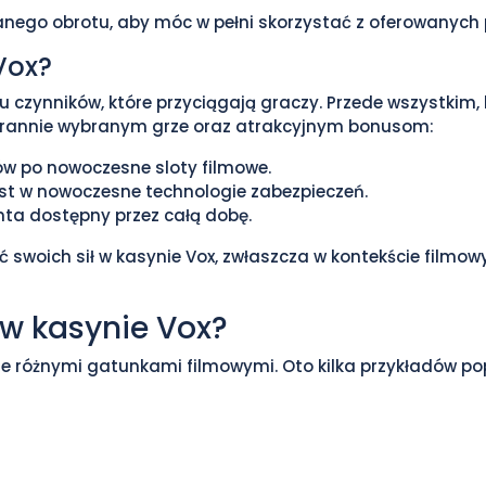
anego obrotu, aby móc w pełni skorzystać z oferowanych 
Vox?
lu czynników, które przyciągają graczy. Przede wszystkim,
arannie wybranym grze oraz atrakcyjnym bonusom:
 po nowoczesne sloty filmowe.
t w nowoczesne technologie zabezpieczeń.
enta dostępny przez całą dobę.
ć swoich sił w kasynie Vox, zwłaszcza w kontekście filmow
 w kasynie Vox?
ne różnymi gatunkami filmowymi. Oto kilka przykładów p