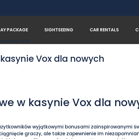
Vox dla nowych użytkowników 2023
DAY PACKAGE
SIGHTSEEING
CAR RENTALS
C
 kasynie Vox dla nowych
owe w kasynie Vox dla now
 użytkowników wyjątkowymi bonusami zainspirowanymi ś
yciągnięcie graczy, ale także zapewnienie im niezapomnia