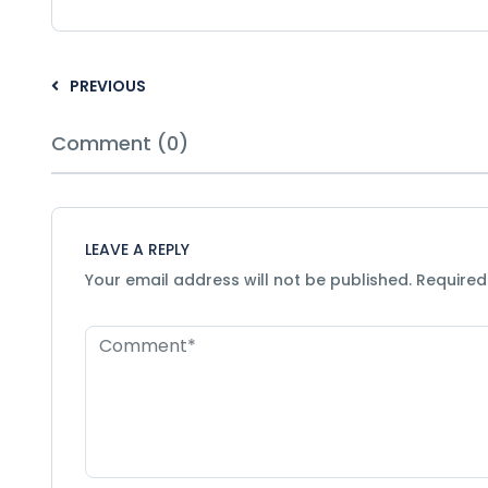
PREVIOUS
Comment (0)
LEAVE A REPLY
Your email address will not be published.
Required