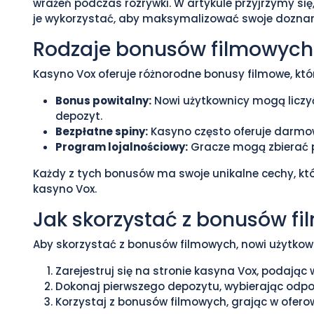
wrażeń podczas rozrywki. W artykule przyjrzymy się
je wykorzystać, aby maksymalizować swoje doznani
Rodzaje bonusów filmowych
Kasyno Vox oferuje różnorodne bonusy filmowe, które 
Bonus powitalny:
Nowi użytkownicy mogą liczyć
depozyt.
Bezpłatne spiny:
Kasyno często oferuje darmo
Program lojalnościowy:
Gracze mogą zbierać p
Każdy z tych bonusów ma swoje unikalne cechy, któr
kasyno Vox.
Jak skorzystać z bonusów f
Aby skorzystać z bonusów filmowych, nowi użytkown
Zarejestruj się na stronie kasyna Vox, podają
Dokonaj pierwszego depozytu, wybierając odpo
Korzystaj z bonusów filmowych, grając w ofero