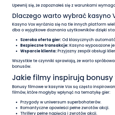
Upewnij się, że zapoznałeś się z warunkami wymag
Dlaczego warto wybrać kasyno 
Kasyno Vox wyróżnia się na tle innych platform wie
dba o wyjątkowe doznania użytkowników dzięki st
Szeroka oferta gier:
Od klasycznych automatów
Bezpieczne transakcje:
Kasyno wyposażone jes
Wsparcie klienta:
Przyjazny zespół obsługi kli
Wszystkie te czynniki sprawiają, że warto spróbowa
bonusów.
Jakie filmy inspirują bonusy
Bonusy filmowe w kasynie Vox są często inspirowa
filmów, które mogłyby wpłynąć na tematykę gier:
Przygody w uniwersum superbohaterów.
Romantyczne opowieści pełne zwrotów akcji.
Thrillery pełne napięcia i zwrotów akcji.