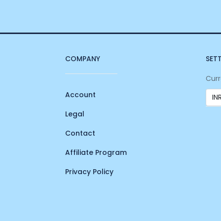
COMPANY
SET
Curr
Account
Legal
Contact
Affiliate Program
Privacy Policy