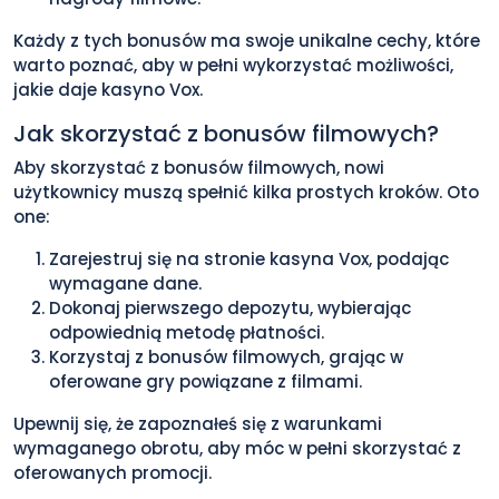
Każdy z tych bonusów ma swoje unikalne cechy, które
warto poznać, aby w pełni wykorzystać możliwości,
jakie daje kasyno Vox.
Jak skorzystać z bonusów filmowych?
Aby skorzystać z bonusów filmowych, nowi
użytkownicy muszą spełnić kilka prostych kroków. Oto
one:
Zarejestruj się na stronie kasyna Vox, podając
wymagane dane.
Dokonaj pierwszego depozytu, wybierając
odpowiednią metodę płatności.
Korzystaj z bonusów filmowych, grając w
oferowane gry powiązane z filmami.
Upewnij się, że zapoznałeś się z warunkami
wymaganego obrotu, aby móc w pełni skorzystać z
oferowanych promocji.