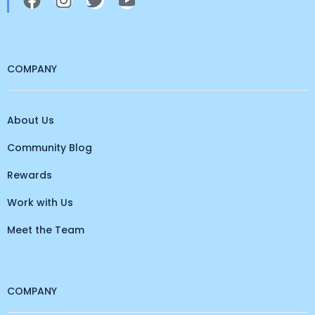
COMPANY
About Us
Community Blog
Rewards
Work with Us
Meet the Team
COMPANY