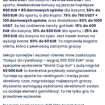
sportu. Weekendowe bonusy są jeszcze hojniejsze:
800 EUR + 80 darmowych spinów
dla kasyna,
50% do
550 EUR
dla sportu, a dla krypto:
75% do 750 USDT +
100 darmowych spinów
, oraz dodatkowo
50% do 1000
USDT
. Są też codzienne zwroty gotówki:
15% do 400
EUR
dla kasyna,
10% do 500 EUR
dla sportu, i
25% do
350 EUR
dla kasyna na żywo. Jest nawet bonus na
wyścigi konne:
50% do 50 EUR
. To naprawdę bogata
oferta, która z pewnością zatrzyma graczy.
Sekcja turniejów i wyzwań również mnie zaskoczyła.
“Dołącz do rywalizacji – wygraj 300 000 EUR!” oraz
specjalne wydarzenie “World Cup Go!” z pulą nagród
50 000 EUR
to konkretne przykłady zaangażowania.
Turnieje są oparte na rankingach i trwają przez
określony czas, nagradzając najlepszych graczy.
Wyzwania wymagają wykonania określonych zadań,
co dodaje element gamifikacji. To nie tylko gra, to
prawdziwe wyzwanie.