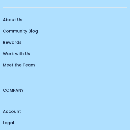
About Us
Community Blog
Rewards
Work with Us
Meet the Team
COMPANY
Account
Legal