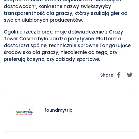
dostawcach”, konkretne nazwy zwiększyłyby
transparentność dla graczy, którzy szukają gier od
swoich ulubionych producentów.
Ogólnie rzecz biorąc, moje doświadczenie z Crazy
Tower Casino było bardzo pozytywne. Platforma
dostarcza spójne, technicznie sprawne i angażujące
środowisko dla graczy, niezależnie od tego, czy
preferują kasyno, czy zakłady sportowe.
Share
foundmytrip