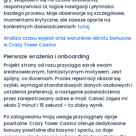
responsywności UI, logice nawigacji i płynności
każdego procesu. Moje obserwacje są szczegółowe,
momentami krytyczne, ale zawsze oparte na
konkretnych doświadczeniach.
tutaj
Analiza czasu wyplat oraz warunkow obrotu bonusow
w Crazy Tower Casino
Pierwsze wrażenia i onboarding
Projekt strony od razu przyciąga wzrok swoim
średniowiecznym, fantastycznym motywem. Jest
spójny, co doceniam. Proces rejestracji okazał się
szybki, wymagał standardowych danych osobowych i
ustalenia preferencji, a następnie poświadczenia
przez zarejestrowany adres e-mail. Całość zajęła mi
około 2 minut i 15 sekund – to dobry wynik.
Po zalogowaniu moją uwagę przyciągnęły opcje
powitalne. Crazy Tower Casino oferuje dedykowane
bonusy powitalne dla kasyna i sportu, co daje