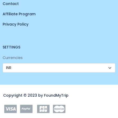
Contact
Affiliate Program
Privacy Policy
SETTINGS
Currencies
Copyright © 2023 by FoundMyTrip