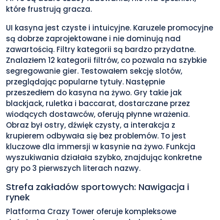
które frustrują gracza.
UI kasyna jest czyste i intuicyjne. Karuzele promocyjne
są dobrze zaprojektowane i nie dominują nad
zawartością. Filtry kategorii są bardzo przydatne.
Znalazłem 12 kategorii filtrów, co pozwala na szybkie
segregowanie gier. Testowałem sekcję slotów,
przeglądając popularne tytuły. Następnie
przeszedłem do kasyna na żywo. Gry takie jak
blackjack, ruletka i baccarat, dostarczane przez
wiodących dostawców, oferują płynne wrażenia.
Obraz był ostry, dźwięk czysty, a interakcja z
krupierem odbywała się bez problemów. To jest
kluczowe dla immersji w kasynie na żywo. Funkcja
wyszukiwania działała szybko, znajdując konkretne
gry po 3 pierwszych literach nazwy.
Strefa zakładów sportowych: Nawigacja i
rynek
Platforma Crazy Tower oferuje kompleksowe