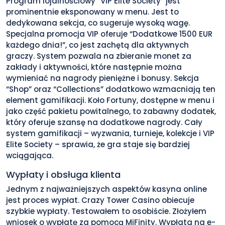
Program lojalnościowy “VIP Elite Society” jest
prominentnie eksponowany w menu. Jest to
dedykowana sekcja, co sugeruje wysoką wagę.
Specjalna promocja VIP oferuje “Dodatkowe 1500 EUR
każdego dnia!”, co jest zachętą dla aktywnych
graczy. System pozwala na zbieranie monet za
zakłady i aktywności, które następnie można
wymieniać na nagrody pieniężne i bonusy. Sekcja
“Shop” oraz “Collections” dodatkowo wzmacniają ten
element gamifikacji. Koło Fortuny, dostępne w menu i
jako część pakietu powitalnego, to zabawny dodatek,
który oferuje szansę na dodatkowe nagrody. Cały
system gamifikacji – wyzwania, turnieje, kolekcje i VIP
Elite Society – sprawia, że gra staje się bardziej
wciągająca.
Wypłaty i obsługa klienta
Jednym z najważniejszych aspektów kasyna online
jest proces wypłat. Crazy Tower Casino obiecuje
szybkie wypłaty. Testowałem to osobiście. Złożyłem
wniosek o wypłatę za pomocą MiFinity. Wypłata na e-