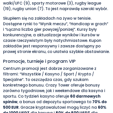
walki/UFC (9), sporty motorowe (3), rugby league
(19), rugby union (7). To jest naprawdę szeroki wybór.
Skupiłem się na zakładach na żywo w tenisie.
Dostępne rynki to “Wynik meczu”, “Handicap w grach”
i “Łączna liczba gier powyżej/poniżej”. Kursy były
konkurencyjne, a aktualizacje wyników i kursów w
czasie rzeczywistym były natychmiastowe. Kupon
zakładów jest responsywny i zawsze dostępny po
prawej stronie ekranu, co ułatwia szybkie obstawianie.
Promocje, turnieje i program VIP
Centrum promocji jest dobrze zorganizowane z
filtrami: “Wszystkie / Kasyno / Sport / Krypto /
Specjalne”. To oszczędza czas, gdy szukam
konkretnego bonusu. Crazy Tower oferuje bonusy
zarówno tygodniowe, jak i weekendowe dla kasyna i
sportu. Co tydzień kasyno oferuje
60 darmowych
spinów
, a bonus od depozytu sportowego to
70% do
500 EUR
. Gracze kryptowalutowi mogą liczyć na
60%
do 1000 USDT
dla kasyna i
50% do 500 USDT
dla