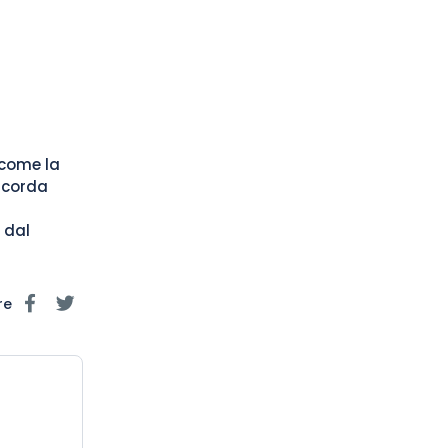
 come la
Ricorda
e dal
re