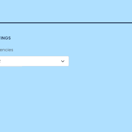
TINGS
encies