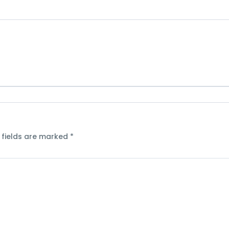
 fields are marked
*