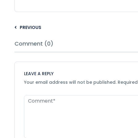
PREVIOUS
Comment (0)
LEAVE A REPLY
Your email address will not be published.
Required