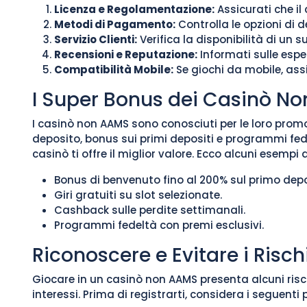
Licenza e Regolamentazione:
Assicurati che il
Metodi di Pagamento:
Controlla le opzioni di d
Servizio Clienti:
Verifica la disponibilità di un s
Recensioni e Reputazione:
Informati sulle esper
Compatibilità Mobile:
Se giochi da mobile, ass
I Super Bonus dei Casinò N
I casinò non AAMS sono conosciuti per le loro promo
deposito, bonus sui primi depositi e programmi fede
casinò ti offre il miglior valore. Ecco alcuni esemp
Bonus di benvenuto fino al 200% sul primo depo
Giri gratuiti su slot selezionate.
Cashback sulle perdite settimanali.
Programmi fedeltà con premi esclusivi.
Riconoscere e Evitare i Risch
Giocare in un casinò non AAMS presenta alcuni risc
interessi. Prima di registrarti, considera i seguenti 