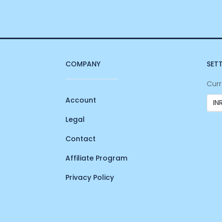
COMPANY
SET
Curr
Account
Legal
Contact
Affiliate Program
Privacy Policy