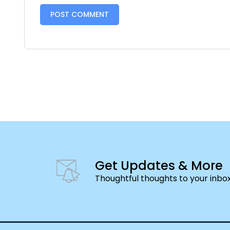
Get Updates & More
Thoughtful thoughts to your inbo