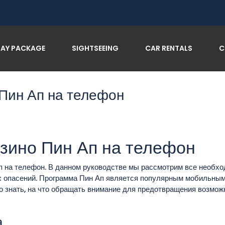
телефон
DAY PACKAGE
SIGHTSEEING
CAR RENTALS
C
 Пин Ап на телефон
азино Пин Ап на телефон
Ап на телефон. В данном руководстве мы рассмотрим все необх
х опасений. Программа Пин Ап является популярным мобильным 
о знать, на что обращать внимание для предотвращения возмо
а