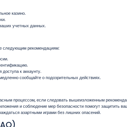
льное казино.
ки.
ваших учетных данных.
те следующим рекомендациям:
сии.
тентификацию.
 доступа к аккаунту.
медленно сообщайте о подозрительных действиях.
пасным процессом, если следовать вышеизложенным рекоменда
риложения и соблюдение мер безопасности помогут защитить ва
лаждаться азартными играми без лишних опасений.
FAQ)