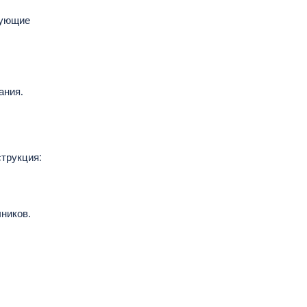
дующие
ания.
трукция:
ников.