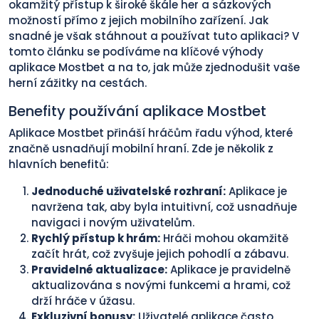
okamžitý přístup k široké škále her a sázkových
možností přímo z jejich mobilního zařízení. Jak
snadné je však stáhnout a používat tuto aplikaci? V
tomto článku se podíváme na klíčové výhody
aplikace Mostbet a na to, jak může zjednodušit vaše
herní zážitky na cestách.
Benefity používání aplikace Mostbet
Aplikace Mostbet přináší hráčům řadu výhod, které
značně usnadňují mobilní hraní. Zde je několik z
hlavních benefitů:
Jednoduché uživatelské rozhraní:
Aplikace je
navržena tak, aby byla intuitivní, což usnadňuje
navigaci i novým uživatelům.
Rychlý přístup k hrám:
Hráči mohou okamžitě
začít hrát, což zvyšuje jejich pohodlí a zábavu.
Pravidelné aktualizace:
Aplikace je pravidelně
aktualizována s novými funkcemi a hrami, což
drží hráče v úžasu.
Exkluzivní bonusy:
Uživatelé aplikace často