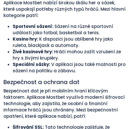
Aplikace Mostbet nabízí širokou škálu her a sázek,
které uspokojí potřeby různých typů hráčů. Mezi hlavní
kategorie patří:
Sportovní sázení:
Sázení na různé sportovní
události jako fotbal, basketbal a tenis.
Kasino hry:
K dispozici jsou oblíbené hry jako
ruleta, blackjack a automaty.
Živé kasinové hry:
Hráči mohou zažít vzrušení ze
hry s živými krupiéry.
Speciální sázky:
V aplikaci jsou také možnosti pro
sázení na politiku a zábavu.
Bezpečnost a ochrana dat
Bezpečnost dat je při mobilním hraní klíčovým
faktorem. Aplikace Mostbet využívá moderní šifrovací
technologie, aby zajistila, že osobní a finanční
informace hráčů jsou chráněny. Mezi bezpečnostní
opatření, které aplikace nabízí, patří:
Šifrování SSL:
Tato technologie zajišťuje, že