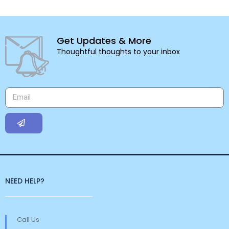
Get Updates & More
Thoughtful thoughts to your inbox
NEED HELP?
Call Us