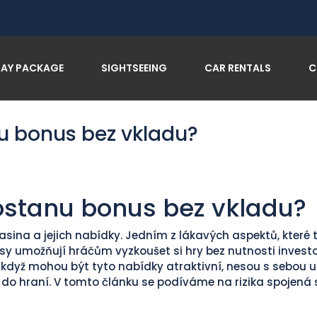
s bez vkladu?
DAY PACKAGE
SIGHTSEEING
CAR RENTALS
C
nu bonus bez vkladu?
dostanu bonus bez vkladu?
asina a jejich nabídky. Jedním z lákavých aspektů, které 
usy umožňují hráčům vyzkoušet si hry bez nutnosti invest
 i když mohou být tyto nabídky atraktivní, nesou s sebou u
e do hraní. V tomto článku se podíváme na rizika spojená