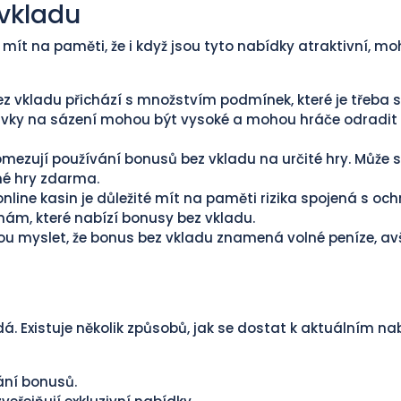
 vkladu
 mít na paměti, že i když jsou tyto nabídky atraktivní, m
 vkladu přichází s množstvím podmínek, které je třeba sp
avky na sázení mohou být vysoké a mohou hráče odradit o
omezují používání bonusů bez vkladu na určité hry. Může 
né hry zdarma.
 online kasin je důležité mít na paměti rizika spojená s oc
mám, které nabízí bonusy bez vkladu.
ou myslet, že bonus bez vkladu znamená volné peníze, av
adá. Existuje několik způsobů, jak se dostat k aktuálním 
ání bonusů.