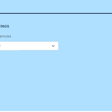
TINGS
encies