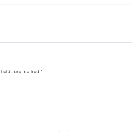
 fields are marked
*