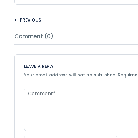
PREVIOUS
Comment (0)
LEAVE A REPLY
Your email address will not be published.
Required