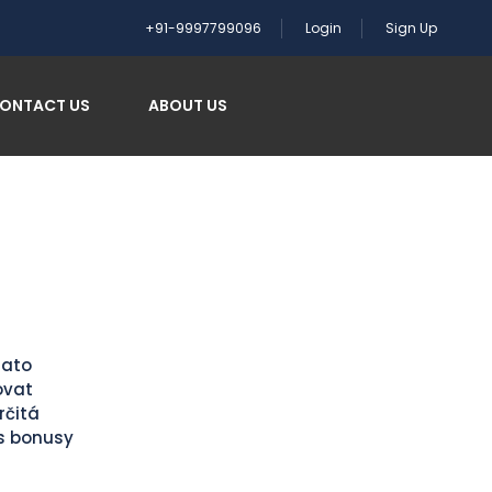
+91-9997799096
Login
Sign Up
ONTACT US
ABOUT US
tato
ovat
rčitá
 s bonusy