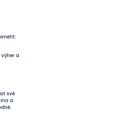
aměřit:
m výher a
at své
sina a
ědně.