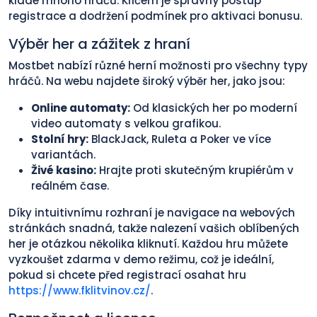
klade mnoho hráčů. Klíčem je správný postup
registrace a dodržení podmínek pro aktivaci bonusu.
Výběr her a zážitek z hraní
Mostbet nabízí různé herní možnosti pro všechny typy
hráčů. Na webu najdete široký výběr her, jako jsou:
Online automaty:
Od klasických her po moderní
video automaty s velkou grafikou.
Stolní hry:
BlackJack, Ruleta a Poker ve více
variantách.
Živé kasino:
Hrajte proti skutečným krupiérům v
reálném čase.
Díky intuitivnímu rozhraní je navigace na webových
stránkách snadná, takže nalezení vašich oblíbených
her je otázkou několika kliknutí. Každou hru můžete
vyzkoušet zdarma v demo režimu, což je ideální,
pokud si chcete před registrací osahat hru
https://www.fklitvinov.cz/
.