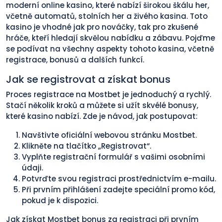
moderní online kasino, které nabízí širokou škálu her,
včetně automatů, stolních her a živého kasina. Toto
kasino je vhodné jak pro nováčky, tak pro zkušené
hráče, kteří hledají skvělou nabídku a zábavu. Pojďme
se podívat na všechny aspekty tohoto kasina, včetně
registrace, bonusů a dalších funkcí.
Jak se registrovat a získat bonus
Proces registrace na Mostbet je jednoduchý a rychlý.
Stačí několik kroků a můžete si užít skvélé bonusy,
které kasino nabízí. Zde je návod, jak postupovat:
Navštivte oficiální webovou stránku Mostbet.
Klikněte na tlačítko „Registrovat“.
Vyplňte registrační formulář s vašimi osobními
údaji.
Potvrďte svou registraci prostřednictvím e-mailu.
Při prvním přihlášení zadejte speciální promo kód,
pokud je k dispozici.
Jak získat Mostbet bonus za registraci při prvním