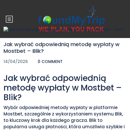
Blog
Jak wybrać odpowiednią metodę wypłaty w
Mostbet – Blik?
14/04/2026
0 COMMENT
Jak wybrać odpowiednią
metodę wypłaty w Mostbet –
Blik?
Wybór odpowiedniej metody wypłaty w platformie
Mostbet, szczególnie z wykorzystaniem systemu Blik,
to kluczowy krok dla każdego gracza. Blik to
popularna usługa płatności, która umożliwia szybkie i