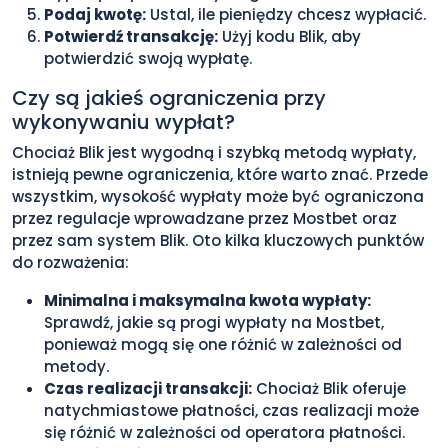
Podaj kwotę:
Ustal, ile pieniędzy chcesz wypłacić.
Potwierdź transakcję:
Użyj kodu Blik, aby
potwierdzić swoją wypłatę.
Czy są jakieś ograniczenia przy
wykonywaniu wypłat?
Chociaż Blik jest wygodną i szybką metodą wypłaty,
istnieją pewne ograniczenia, które warto znać. Przede
wszystkim, wysokość wypłaty może być ograniczona
przez regulacje wprowadzane przez Mostbet oraz
przez sam system Blik. Oto kilka kluczowych punktów
do rozważenia:
Minimalna i maksymalna kwota wypłaty:
Sprawdź, jakie są progi wypłaty na Mostbet,
ponieważ mogą się one różnić w zależności od
metody.
Czas realizacji transakcji:
Chociaż Blik oferuje
natychmiastowe płatności, czas realizacji może
się różnić w zależności od operatora płatności.