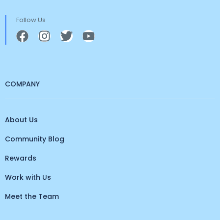
Follow Us
COMPANY
About Us
Community Blog
Rewards
Work with Us
Meet the Team