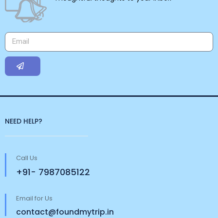
NEED HELP?
Call Us
+91- 7987085122
Email for Us
contact@foundmytrip.in