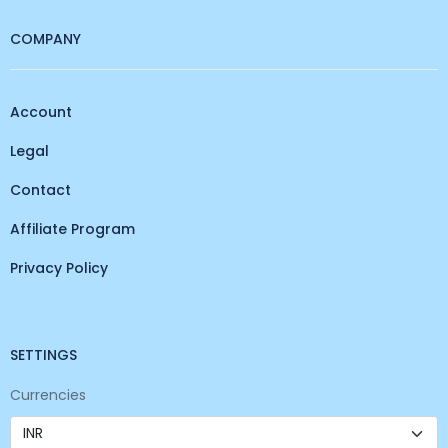
COMPANY
Account
Legal
Contact
Affiliate Program
Privacy Policy
SETTINGS
Currencies