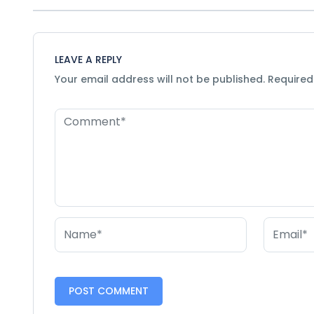
LEAVE A REPLY
Your email address will not be published.
Required