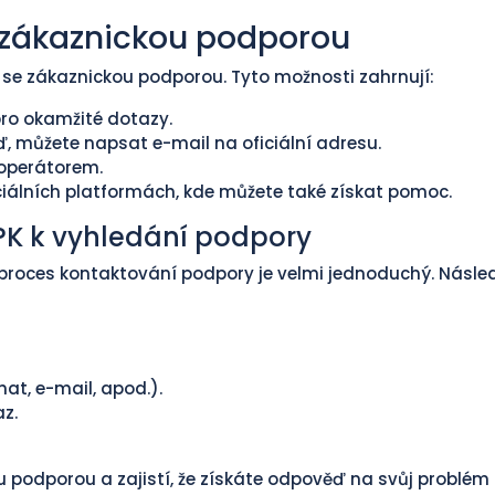
 zákaznickou podporou
t se zákaznickou podporou. Tyto možnosti zahrnují:
ro okamžité dotazy.
, můžete napsat e-mail na oficiální adresu.
 operátorem.
ciálních platformách, kde můžete také získat pomoc.
PK k vyhledání podpory
roces kontaktování podpory je velmi jednoduchý. Násled
at, e-mail, apod.).
z.
podporou a zajistí, že získáte odpověď na svůj problém