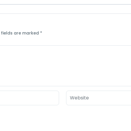
 fields are marked
*