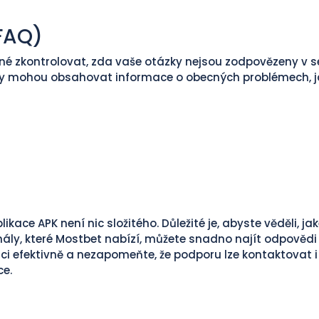
FAQ)
čné zkontrolovat, zda vaše otázky nejsou zodpovězeny v s
y mohou obsahovat informace o obecných problémech, ja
ace APK není nic složitého. Důležité je, abyste věděli, ja
nály, které Mostbet nabízí, můžete snadno najít odpovědi
kaci efektivně a nezapomeňte, že podporu lze kontaktovat i
ce.