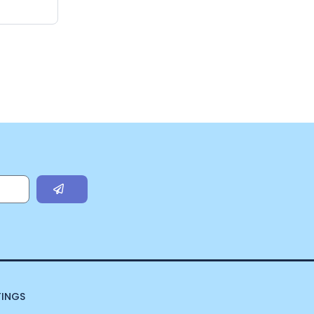
TINGS