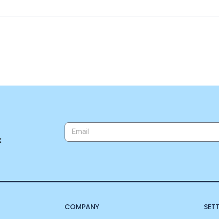
x
COMPANY
SET