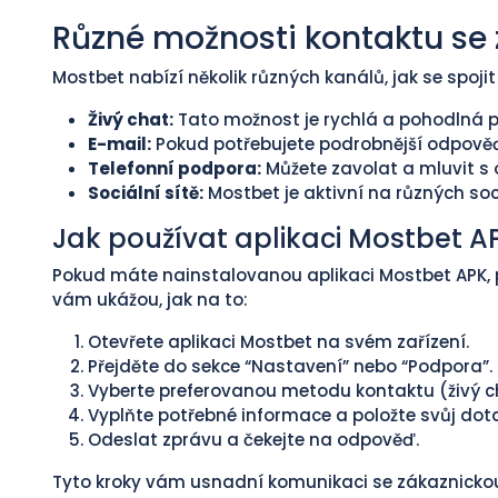
Různé možnosti kontaktu se
Mostbet nabízí několik různých kanálů, jak se spoji
Živý chat:
Tato možnost je rychlá a pohodlná p
E-mail:
Pokud potřebujete podrobnější odpověď
Telefonní podpora:
Můžete zavolat a mluvit s
Sociální sítě:
Mostbet je aktivní na různých so
Jak používat aplikaci Mostbet A
Pokud máte nainstalovanou aplikaci Mostbet APK, p
vám ukážou, jak na to:
Otevřete aplikaci Mostbet na svém zařízení.
Přejděte do sekce “Nastavení” nebo “Podpora”.
Vyberte preferovanou metodu kontaktu (živý ch
Vyplňte potřebné informace a položte svůj dota
Odeslat zprávu a čekejte na odpověď.
Tyto kroky vám usnadní komunikaci se zákaznickou 