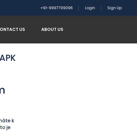
+91-9997799096
Login
Sign Up
ONTACT US
ABOUT US
 APK
m
máte k
to je