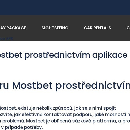
rostřednictvím aplikace APK
DAY PACKAGE
SIGHTSEEING
CAR RENTALS
C
stbet prostřednictvím aplikace
ru Mostbet prostřednictví
bet, existuje několik způsobů, jak se s nimi spojit
zvíte, jak efektivně kontaktovat podporu, jaké možnosti 
ich problémů. Mostbet je oblíbená sázková platforma, a pro
 v případě potřeby.