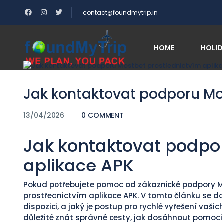
contact@foundmytrip.in
Home
casino
Jak kontaktovat podporu Mostbet p
HOME
HOLI
casino
Jak kontaktovat podporu Mo
13/04/2026
0 COMMENT
Jak kontaktovat podpo
aplikace APK
Pokud potřebujete pomoc od zákaznické podpory Most
prostřednictvím aplikace APK. V tomto článku se do
dispozici, a jaký je postup pro rychlé vyřešení vaš
důležité znát správné cesty, jak dosáhnout pomoci