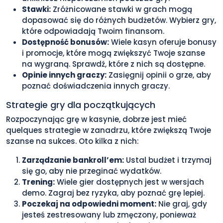
Stawki:
Zróżnicowane stawki w grach mogą
dopasować się do różnych budżetów. Wybierz gry,
które odpowiadają Twoim finansom.
Dostępność bonusów:
Wiele kasyn oferuje bonusy
i promocje, które mogą zwiększyć Twoje szanse
na wygraną. Sprawdź, które z nich są dostępne.
Opinie innych graczy:
Zasięgnij opinii o grze, aby
poznać doświadczenia innych graczy.
Strategie gry dla początkujących
Rozpoczynając grę w kasynie, dobrze jest mieć
quelques strategie w zanadrzu, które zwiększą Twoje
szanse na sukces. Oto kilka z nich:
Zarządzanie bankroll’em:
Ustal budżet i trzymaj
się go, aby nie przeginać wydatków.
Trening:
Wiele gier dostępnych jest w wersjach
demo. Zagraj bez ryzyka, aby poznać grę lepiej.
Poczekaj na odpowiedni moment:
Nie graj, gdy
jesteś zestresowany lub zmęczony, ponieważ