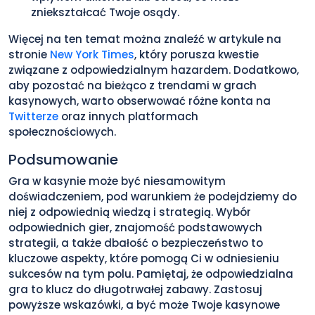
zniekształcać Twoje osądy.
Więcej na ten temat można znaleźć w artykule na
stronie
New York Times
, który porusza kwestie
związane z odpowiedzialnym hazardem. Dodatkowo,
aby pozostać na bieżąco z trendami w grach
kasynowych, warto obserwować różne konta na
Twitterze
oraz innych platformach
społecznościowych.
Podsumowanie
Gra w kasynie może być niesamowitym
doświadczeniem, pod warunkiem że podejdziemy do
niej z odpowiednią wiedzą i strategią. Wybór
odpowiednich gier, znajomość podstawowych
strategii, a także dbałość o bezpieczeństwo to
kluczowe aspekty, które pomogą Ci w odniesieniu
sukcesów na tym polu. Pamiętaj, że odpowiedzialna
gra to klucz do długotrwałej zabawy. Zastosuj
powyższe wskazówki, a być może Twoje kasynowe