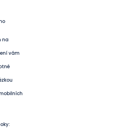
ého
m na
šení vám
otné
tázkou
 mobilních
roky: