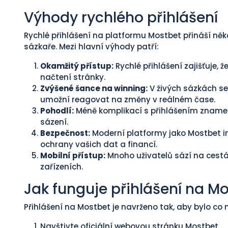
Výhody rychlého přihlášení
Rychlé přihlášení na platformu Mostbet přináší něk
sázkaře. Mezi hlavní výhody patří:
Okamžitý přístup:
Rychlé přihlášení zajišťuje
načtení stránky.
Zvýšené šance na winning:
V živých sázkách se
umožní reagovat na změny v reálném čase.
Pohodlí:
Méně komplikací s přihlášením znamen
sázení.
Bezpečnost:
Moderní platformy jako Mostbet inv
ochrany vašich dat a financí.
Mobilní přístup:
Mnoho uživatelů sází na cestác
zařízeních.
Jak funguje přihlášení na M
Přihlášení na Mostbet je navrženo tak, aby bylo co n
Navštivte oficiální webovou stránku Mostbet.