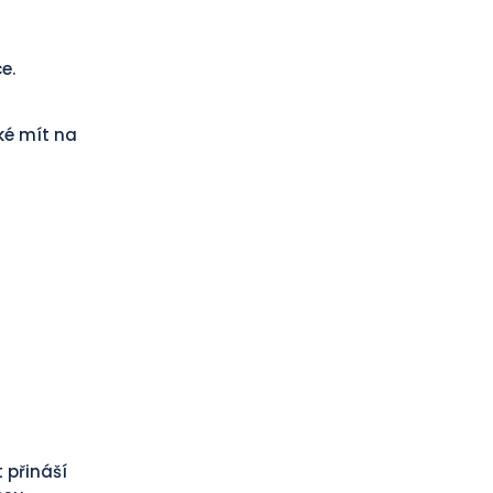
e.
aké mít na
 přináší