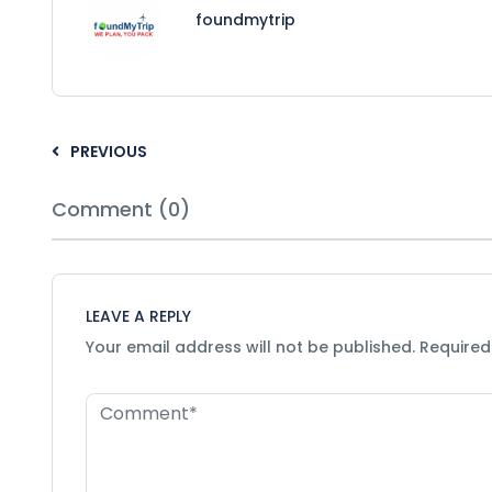
foundmytrip
PREVIOUS
Comment (0)
LEAVE A REPLY
Your email address will not be published.
Required