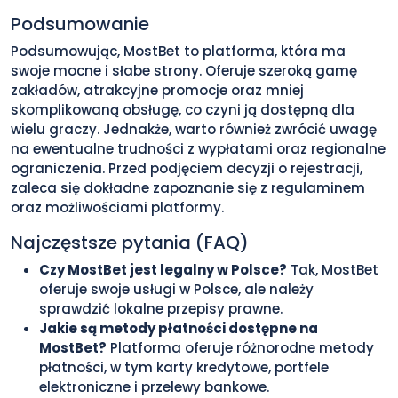
Podsumowanie
Podsumowując, MostBet to platforma, która ma
swoje mocne i słabe strony. Oferuje szeroką gamę
zakładów, atrakcyjne promocje oraz mniej
skomplikowaną obsługę, co czyni ją dostępną dla
wielu graczy. Jednakże, warto również zwrócić uwagę
na ewentualne trudności z wypłatami oraz regionalne
ograniczenia. Przed podjęciem decyzji o rejestracji,
zaleca się dokładne zapoznanie się z regulaminem
oraz możliwościami platformy.
Najczęstsze pytania (FAQ)
Czy MostBet jest legalny w Polsce?
Tak, MostBet
oferuje swoje usługi w Polsce, ale należy
sprawdzić lokalne przepisy prawne.
Jakie są metody płatności dostępne na
MostBet?
Platforma oferuje różnorodne metody
płatności, w tym karty kredytowe, portfele
elektroniczne i przelewy bankowe.