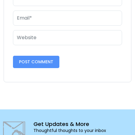
Get Updates & More
Thoughtful thoughts to your inbox