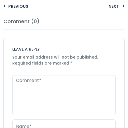
PREVIOUS
NEXT
Comment (0)
LEAVE A REPLY
Your email address will not be published.
Required fields are marked
*