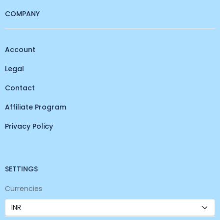
COMPANY
Account
Legal
Contact
Affiliate Program
Privacy Policy
SETTINGS
Currencies