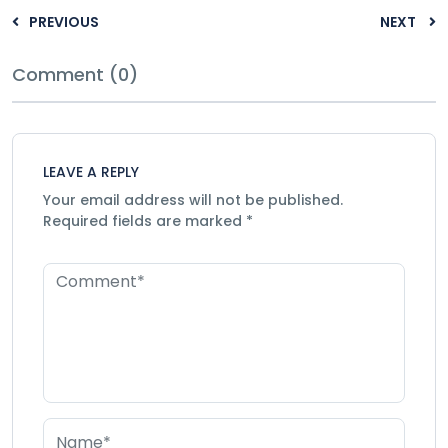
PREVIOUS
NEXT
Comment (0)
LEAVE A REPLY
Your email address will not be published.
Required fields are marked
*