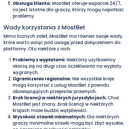
Obsługa klienta:
MostBet oferuje wsparcie 24/7,
co jest istotne dla graczy, którzy mogą napotkać
problemy.
Wady korzystania z MostBet
Mimo licznych zalet, MostBet ma również swoje wady,
które warto wziąć pod uwagę przed dołączeniem do
platformy. Oto niektóre z nich:
Problemy z wypłatami:
Niektórzy użytkownicy
skarżą się na długi czas oczekiwania na wypłaty
wygranych.
Ograniczenia regionalne:
Nie wszystkie kraje
mogą korzystać z usług MostBet z powodu
obowiązujących przepisów prawnych.
Brak licencji w niektórych jurysdykcjach:
Choć
MostBet jest znany, brak licencji w niektórych
krajach może budzić wątpliwości.
Wysokość stawek minimalnych:
Dla niektórych
graczy minimalne stawki mogą być zbyt wysokie,