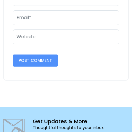
Get Updates & More
Thoughtful thoughts to your inbox