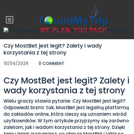
Blog
Czy MostBet jest legit? Zalety i wady
korzystania z tej strony
10/04/2026
0 COMMENT
Czy MostBet jest legit? Zalety i
wady korzystania z tej strony
Wielu graczy stawia pytanie: Czy MostBet jest legit?
Odpowiedź brzmi: tak, MostBet jest legalną platformą
do zakładów online, która cieszy się uznaniem wśród
użytkowników. W tym artykule przyjrzymy się zarówno
zaletom, jak i wadom korzystania z tej strony. Dzięki
temu lepiej zrozumiesz, co oferuje MostBet i jakie są