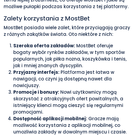
możliwe pułapki podczas korzystania z tej platformy.
Zalety korzystania z MostBet
MostBet posiada wiele zalet, które przyciągają graczy
z różnych zakątków świata. Oto niektóre z nich:
Szeroka oferta zakładów:
MostBet oferuje
bogaty wybór rynków zakładów, w tym sportów
popularnych, jak piłka nożna, koszykówka i tenis,
jak i mniej znanych dyscyplin.
Przyjazny interfejs:
Platforma jest łatwa w
nawigacji, co czyni ją dostępną nawet dla
nowicjuszy.
Promocje i bonusy:
Nowi użytkownicy mogą
skorzystać z atrakcyjnych ofert powitalnych, a
istniejący klienci mogą cieszyć się regularnymi
promocjami.
Dostępność aplikacji mobilnej:
Gracze mają
możliwość korzystania z aplikacji mobilnej, co
umożliwia zakłady w dowolnym miejscu i czasie.