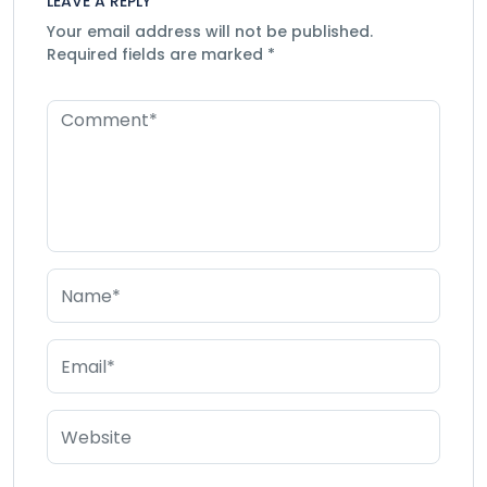
LEAVE A REPLY
Your email address will not be published.
Required fields are marked
*