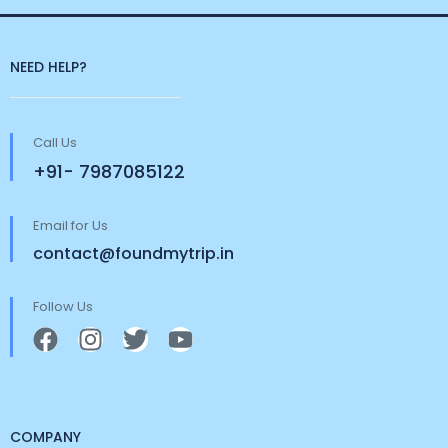
NEED HELP?
Call Us
+91- 7987085122
Email for Us
contact@foundmytrip.in
Follow Us
COMPANY