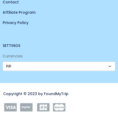
Contact
Affiliate Program
Privacy Policy
SETTINGS
Currencies
Copyright © 2023 by FoundMyTrip