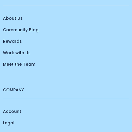
About Us
Community Blog
Rewards
Work with Us
Meet the Team
COMPANY
Account
Legal