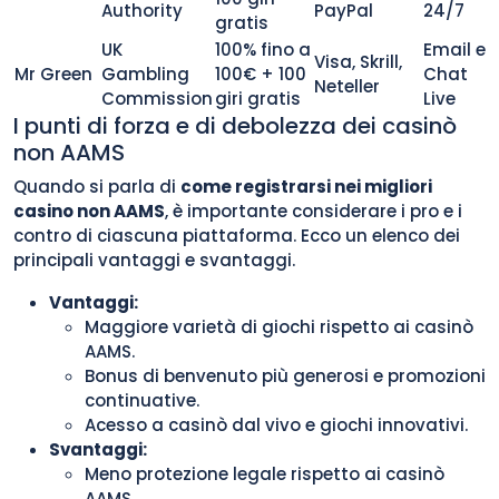
Authority
PayPal
24/7
gratis
UK
100% fino a
Email e
Visa, Skrill,
Mr Green
Gambling
100€ + 100
Chat
Neteller
Commission
giri gratis
Live
I punti di forza e di debolezza dei casinò
non AAMS
Quando si parla di
come registrarsi nei migliori
casino non AAMS
, è importante considerare i pro e i
contro di ciascuna piattaforma. Ecco un elenco dei
principali vantaggi e svantaggi.
Vantaggi:
Maggiore varietà di giochi rispetto ai casinò
AAMS.
Bonus di benvenuto più generosi e promozioni
continuative.
Acesso a casinò dal vivo e giochi innovativi.
Svantaggi:
Meno protezione legale rispetto ai casinò
AAMS.