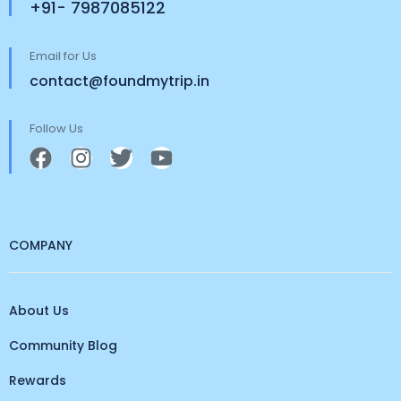
+91- 7987085122
Email for Us
contact@foundmytrip.in
Follow Us
COMPANY
About Us
Community Blog
Rewards