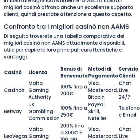
influenzare significativamente la vostra scelta. I
migliori casinò offrono anche un eccellente supporto
clienti, quindi prestate attenzione a questo aspetto.
Confronto tra i migliori casinò non AAMS
Di seguito troverete una tabella comparativa dei
migliori casinò non AAMS attualmente disponibili,
utile per capire le loro principali caratteristiche e
vantaggi.
Bonus di
Metodi di
Servizio
Casinò
Licenza
Benvenuto
Pagamento
Clienti
Malta
Visa,
Chat
100% fino a
CasinoX
Gaming
Mastercard,
Live
200€
Authority
Bitcoin
24/7
UK
PayPal,
100% fino a
Telefono
Betway
Gambling
Skrill,
250€
e Email
Commission
Neteller
200% fino
Malta
Visa,
Chat
a 300€ +
LeoVegas
Gaming
Mastercard,
Live
100 giri