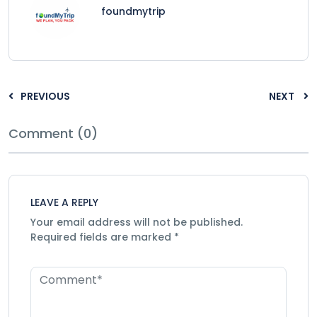
foundmytrip
PREVIOUS
NEXT
Comment (0)
LEAVE A REPLY
Your email address will not be published.
Required fields are marked
*