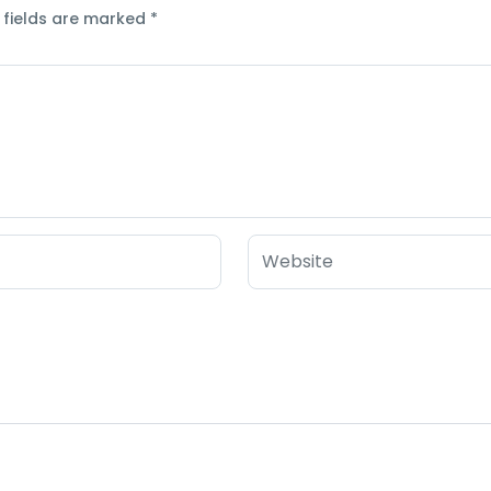
 fields are marked
*