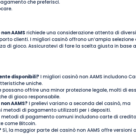
pagamento che preferisci.
ocare.
no non AAMS
richiede una considerazione attenta di diversi 
orto clienti. I migliori casinò offrono un’ampia selezione 
 di gioco. Assicuratevi di fare la scelta giusta in base a
ente disponibili?
I migliori casinò non AAMS includono Ca
teristiche uniche.
possano offrire una minor protezione legale, molti di es
iche di gioco responsabile.
ò non AAMS?
I prelievi variano a seconda del casinò, ma
i metodi di pagamento utilizzati per i depositi.
I metodi di pagamento comuni includono carte di credito
te come Bitcoin.
?
Sì, la maggior parte dei casinò non AAMS offre versioni 