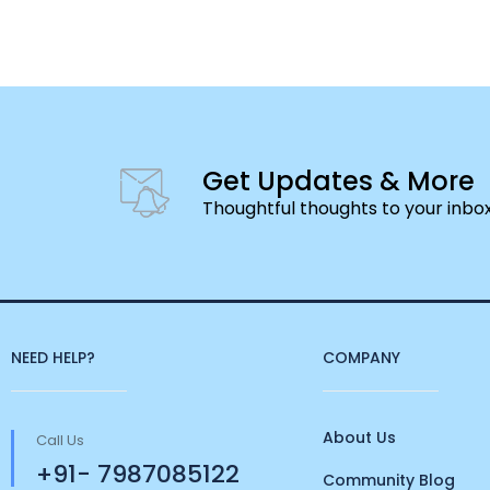
Get Updates & More
Thoughtful thoughts to your inbo
NEED HELP?
COMPANY
About Us
Call Us
+91- 7987085122
Community Blog