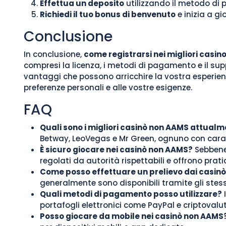
Effettua un deposito
utilizzando il metodo di 
Richiedi il tuo bonus di benvenuto
e inizia a gi
Conclusione
In conclusione,
come registrarsi nei migliori casi
compresi la licenza, i metodi di pagamento e il supp
vantaggi che possono arricchire la vostra esperienza
preferenze personali e alle vostre esigenze.
FAQ
Quali sono i migliori casinò non AAMS attualm
Betway, LeoVegas e Mr Green, ognuno con carat
È sicuro giocare nei casinò non AAMS?
Sebbene 
regolati da autorità rispettabili e offrono prat
Come posso effettuare un prelievo dai casin
generalmente sono disponibili tramite gli stess
Quali metodi di pagamento posso utilizzare?
portafogli elettronici come PayPal e criptovalu
Posso giocare da mobile nei casinò non AAMS