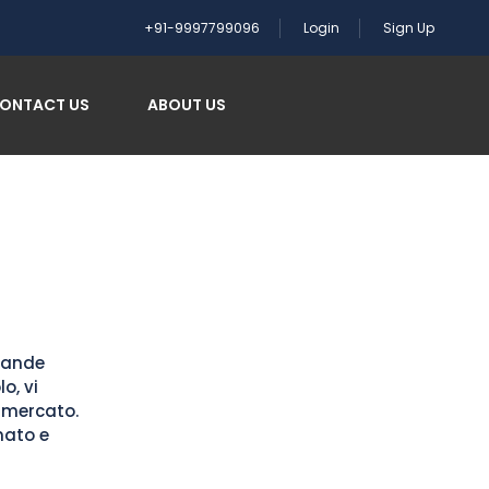
+91-9997799096
Login
Sign Up
ONTACT US
ABOUT US
grande
lo, vi
l mercato.
mato e