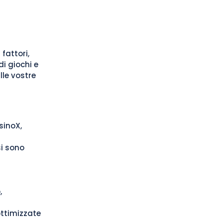
fattori,
di giochi e
lle vostre
sinoX,
si sono
,
ottimizzate