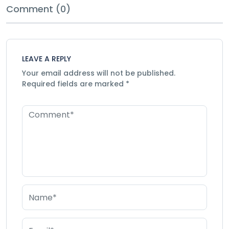
Comment (0)
LEAVE A REPLY
Your email address will not be published.
Required fields are marked
*