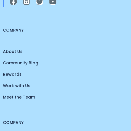
COMPANY
About Us
Community Blog
Rewards
Work with Us
Meet the Team
COMPANY