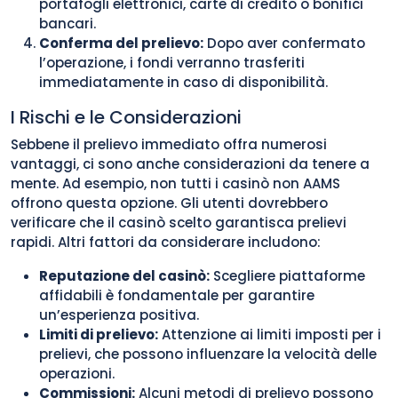
portafogli elettronici, carte di credito o bonifici
bancari.
Conferma del prelievo:
Dopo aver confermato
l’operazione, i fondi verranno trasferiti
immediatamente in caso di disponibilità.
I Rischi e le Considerazioni
Sebbene il prelievo immediato offra numerosi
vantaggi, ci sono anche considerazioni da tenere a
mente. Ad esempio, non tutti i casinò non AAMS
offrono questa opzione. Gli utenti dovrebbero
verificare che il casinò scelto garantisca prelievi
rapidi. Altri fattori da considerare includono:
Reputazione del casinò:
Scegliere piattaforme
affidabili è fondamentale per garantire
un’esperienza positiva.
Limiti di prelievo:
Attenzione ai limiti imposti per i
prelievi, che possono influenzare la velocità delle
operazioni.
Commissioni:
Alcuni metodi di prelievo possono