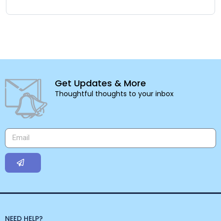
Get Updates & More
Thoughtful thoughts to your inbox
NEED HELP?