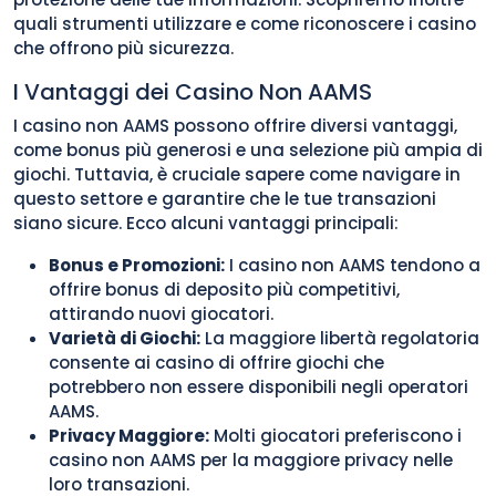
quali strumenti utilizzare e come riconoscere i casino
che offrono più sicurezza.
I Vantaggi dei Casino Non AAMS
I casino non AAMS possono offrire diversi vantaggi,
come bonus più generosi e una selezione più ampia di
giochi. Tuttavia, è cruciale sapere come navigare in
questo settore e garantire che le tue transazioni
siano sicure. Ecco alcuni vantaggi principali:
Bonus e Promozioni:
I casino non AAMS tendono a
offrire bonus di deposito più competitivi,
attirando nuovi giocatori.
Varietà di Giochi:
La maggiore libertà regolatoria
consente ai casino di offrire giochi che
potrebbero non essere disponibili negli operatori
AAMS.
Privacy Maggiore:
Molti giocatori preferiscono i
casino non AAMS per la maggiore privacy nelle
loro transazioni.