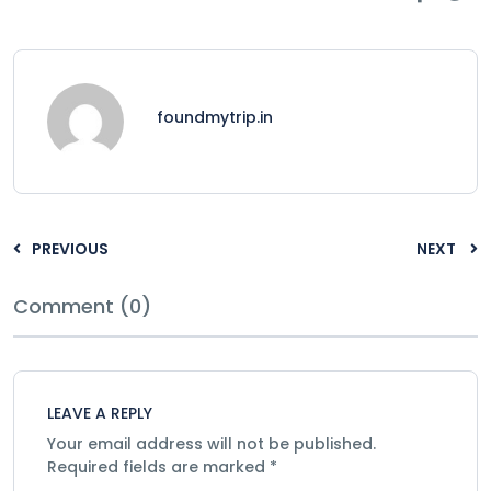
foundmytrip.in
PREVIOUS
NEXT
Comment (0)
LEAVE A REPLY
Your email address will not be published.
Required fields are marked
*