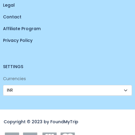
Legal
Contact
Affiliate Program
Privacy Policy
SETTINGS
Currencies
Copyright © 2023 by FoundMyTrip