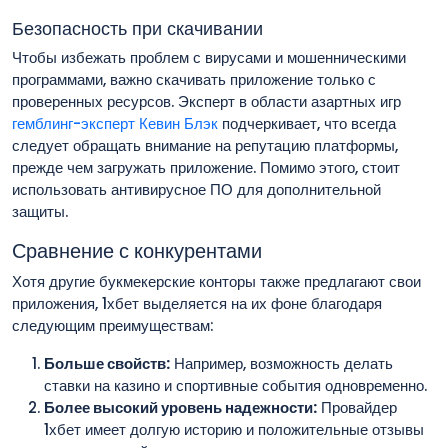
Безопасность при скачивании
Чтобы избежать проблем с вирусами и мошенническими
программами, важно скачивать приложение только с
проверенных ресурсов. Эксперт в области азартных игр
гемблинг-эксперт Кевин Блэк
подчеркивает, что всегда
следует обращать внимание на репутацию платформы,
прежде чем загружать приложение. Помимо этого, стоит
использовать антивирусное ПО для дополнительной
защиты.
Сравнение с конкурентами
Хотя другие букмекерские конторы также предлагают свои
приложения, 1хбет выделяется на их фоне благодаря
следующим преимуществам:
Больше свойств:
Например, возможность делать
ставки на казино и спортивные события одновременно.
Более высокий уровень надежности:
Провайдер
1хбет имеет долгую историю и положительные отзывы