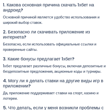
1. Какова основная причина скачать 1хбет на
андроид?
Основной причиной является удобство использования и
широкий выбор ставок.
2. Безопасно ли скачивать приложение из
интернета?
Безопасно, если использовать официальные ссылки и
проверенные сайты.
3. Какие бонусы предлагает 1хбет?
1хбет предлагает различные бонусы, включая депозитные и
бездепозитные предложения, акционные коды и турниры.
4. Могу ли я делать ставки на другие виды игр в
приложении?
Да, приложение поддерживает ставки на спорт, казино и
лотереи.
5. Что делать, если у меня возникли проблемы с