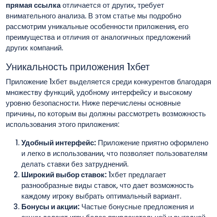
прямая ссылка
отличается от других, требует
внимательного анализа. В этом статье мы подробно
рассмотрим уникальные особенности приложения, его
преимущества и отличия от аналогичных предложений
других компаний.
Уникальность приложения 1хбет
Приложение 1хбет выделяется среди конкурентов благодаря
множеству функций, удобному интерфейсу и высокому
уровню безопасности. Ниже перечислены основные
причины, по которым вы должны рассмотреть возможность
использования этого приложения:
Удобный интерфейс:
Приложение приятно оформлено
и легко в использовании, что позволяет пользователям
делать ставки без затруднений.
Широкий выбор ставок:
1хбет предлагает
разнообразные виды ставок, что дает возможность
каждому игроку выбрать оптимальный вариант.
Бонусы и акции:
Частые бонусные предложения и