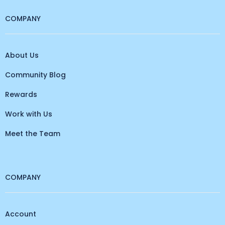
COMPANY
About Us
Community Blog
Rewards
Work with Us
Meet the Team
COMPANY
Account