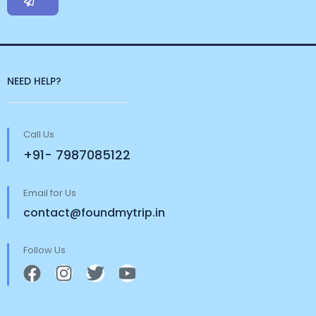
NEED HELP?
Call Us
+91- 7987085122
Email for Us
contact@foundmytrip.in
Follow Us