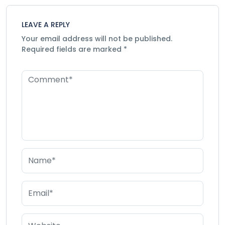
LEAVE A REPLY
Your email address will not be published.
Required fields are marked
*