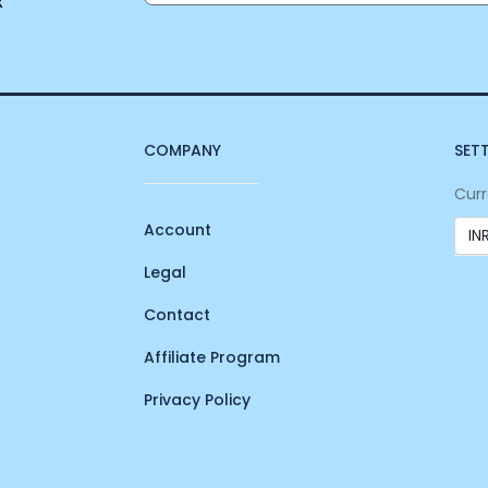
x
COMPANY
SET
Curr
Account
Legal
Contact
Affiliate Program
Privacy Policy