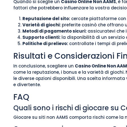
Quando si sceglie un
Casino Online Non AAMS
, è f
fattori che potrebbero influenzare la vostra decisio
Reputazione del sito:
cercate piattaforme con b
Varietà di giochi:
preferite casinò che offrano 
Metodi di pagamento sicuri:
assicuratevi che i
Supporto clienti:
la disponibilità di un serviz
Politiche di prelievo:
controllate i tempi di prel
Risultati e Considerazioni Fin
In conclusione, scegliere un
Casino Online Non AA
come la reputazione, i bonus e la varietà di giochi.
le diverse opzioni disponibili. Una scelta informata
e divertente.
FAQ
Quali sono i rischi di giocare s
Giocare su siti non AAMS comporta rischi come la man