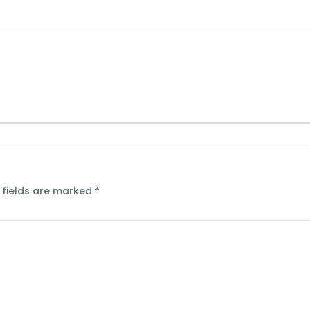
 fields are marked
*