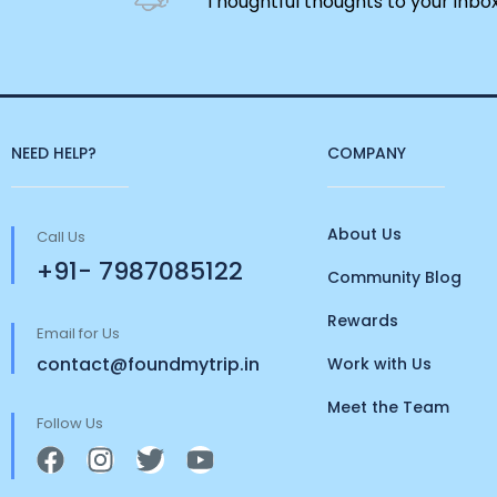
Thoughtful thoughts to your inbo
NEED HELP?
COMPANY
About Us
Call Us
+91- 7987085122
Community Blog
Rewards
Email for Us
contact@foundmytrip.in
Work with Us
Meet the Team
Follow Us