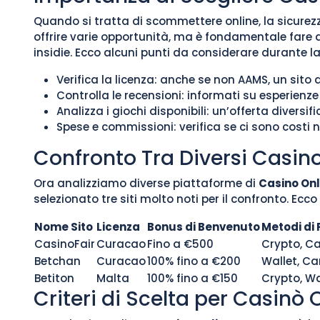
Quando si tratta di scommettere online, la sicurezza
offrire varie opportunità, ma è fondamentale fare
insidie. Ecco alcuni punti da considerare durante la
Verifica la licenza: anche se non AAMS, un sito
Controlla le recensioni: informati su esperienze d
Analizza i giochi disponibili: un’offerta divers
Spese e commissioni: verifica se ci sono costi n
Confronto Tra Diversi Casi
Ora analizziamo diverse piattaforme di
Casino On
selezionato tre siti molto noti per il confronto. Ecco
Nome Sito
Licenza
Bonus di Benvenuto
Metodi di
CasinoFair
Curacao
Fino a €500
Crypto, Ca
Betchan
Curacao
100% fino a €200
Wallet, Ca
Betiton
Malta
100% fino a €150
Crypto, Wa
Criteri di Scelta per Casinò