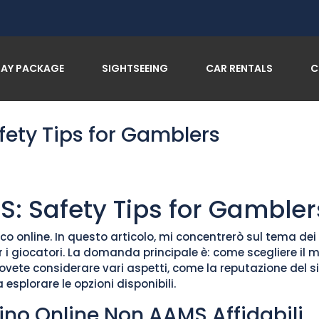
for Gamblers
DAY PACKAGE
SIGHTSEEING
CAR RENTALS
C
ety Tips for Gamblers
: Safety Tips for Gambler
oco online. In questo articolo, mi concentrerò sul tema dei
r i giocatori. La domanda principale è: come scegliere il mi
vete considerare vari aspetti, come la reputazione del sit
 esplorare le opzioni disponibili.
ino Online Non AAMS Affidabili