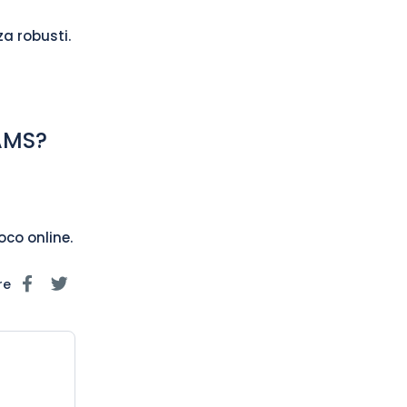
zza robusti.
AAMS?
oco online.
re