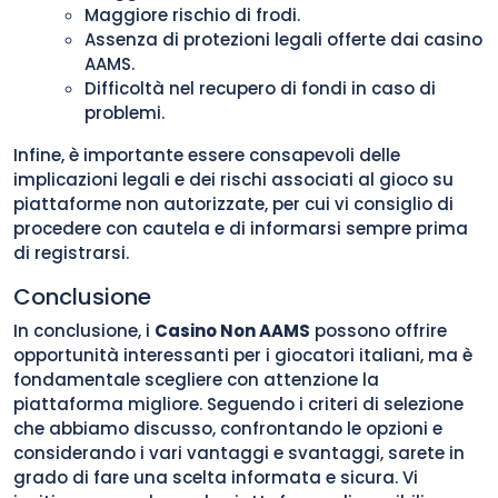
Maggiore rischio di frodi.
Assenza di protezioni legali offerte dai casino
AAMS.
Difficoltà nel recupero di fondi in caso di
problemi.
Infine, è importante essere consapevoli delle
implicazioni legali e dei rischi associati al gioco su
piattaforme non autorizzate, per cui vi consiglio di
procedere con cautela e di informarsi sempre prima
di registrarsi.
Conclusione
In conclusione, i
Casino Non AAMS
possono offrire
opportunità interessanti per i giocatori italiani, ma è
fondamentale scegliere con attenzione la
piattaforma migliore. Seguendo i criteri di selezione
che abbiamo discusso, confrontando le opzioni e
considerando i vari vantaggi e svantaggi, sarete in
grado di fare una scelta informata e sicura. Vi