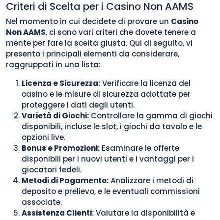
Criteri di Scelta per i Casino Non AAMS
Nel momento in cui decidete di provare un
Casino
Non AAMS
, ci sono vari criteri che dovete tenere a
mente per fare la scelta giusta. Qui di seguito, vi
presento i principali elementi da considerare,
raggruppati in una lista:
Licenza e Sicurezza:
Verificare la licenza del
casino e le misure di sicurezza adottate per
proteggere i dati degli utenti.
Varietà di Giochi:
Controllare la gamma di giochi
disponibili, incluse le slot, i giochi da tavolo e le
opzioni live.
Bonus e Promozioni:
Esaminare le offerte
disponibili per i nuovi utenti e i vantaggi per i
giocatori fedeli.
Metodi di Pagamento:
Analizzare i metodi di
deposito e prelievo, e le eventuali commissioni
associate.
Assistenza Clienti:
Valutare la disponibilità e