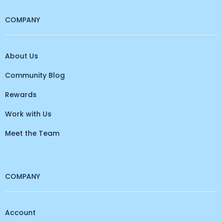
COMPANY
About Us
Community Blog
Rewards
Work with Us
Meet the Team
COMPANY
Account