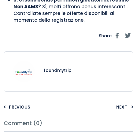
Non AAMS?
Sì, molti offrono bonus interessanti.
Controllate sempre le offerte disponibili al
momento della registrazione.
Share
foundmytrip
PREVIOUS
NEXT
Comment (0)