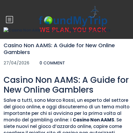
Blog
Casino Non AAMS: A Guide for New Online
Gamblers
27/04/2026
0 COMMENT
Casino Non AAMS: A Guide for
New Online Gamblers
Salve a tutti, sono Marco Rossi, un esperto del settore
del gioco online, e oggi discuteremo di un tema molto
importante per chi si avvicina per la prima volta al
mondo del gambling online: i
Casino Non AAMS
. Se
siete nuovi nel gioco d’azzardo online, capire come
scegliere il miglior sito di casino non autorizzati