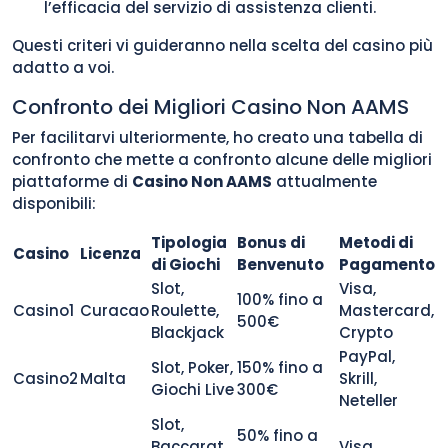
l’efficacia del servizio di assistenza clienti.
Questi criteri vi guideranno nella scelta del casino più
adatto a voi.
Confronto dei Migliori Casino Non AAMS
Per facilitarvi ulteriormente, ho creato una tabella di
confronto che mette a confronto alcune delle migliori
piattaforme di
Casino Non AAMS
attualmente
disponibili:
Tipologia
Bonus di
Metodi di
Casino
Licenza
di Giochi
Benvenuto
Pagamento
Slot,
Visa,
100% fino a
Casino1
Curacao
Roulette,
Mastercard,
500€
Blackjack
Crypto
PayPal,
Slot, Poker,
150% fino a
Casino2
Malta
Skrill,
Giochi Live
300€
Neteller
Slot,
50% fino a
Baccarat,
Visa,