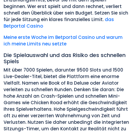
beginnen. Wer erst spielt und dann rechnet, verliert
schnell den Überblick über sein Budget. Setzen Sie sich
für jede Sitzung ein klares finanzielles Limit.
das
Betportal Casino
Meine erste Woche im Betportal Casino und warum
ich meine Limits neu setzte
Die Spielauswahl und das Risiko des schnellen
Spiels
Mit über 7000 Spielen, darunter 9500 Slots und 1500
Live-Dealer-Titel, bietet die Plattform eine enorme
Vielfalt. Namen wie Book of Ra Deluxe oder Aviator
verleiten zu schnellen Runden. Denken Sie daran: Die
hohe Anzahl an Crash-Spielen und schnellen Mini-
Games wie Chicken Road erhöht die Geschwindigkeit
Ihres Spielverhaltens. Hohe Spielgeschwindigkeit führt
oft zu einer verzerrten Wahrnehmung von Zeit und
Verlusten. Nutzen Sie daher unbedingt die integrierten
Sitzungs-Timer, um den Kontakt zur Realität nicht zu