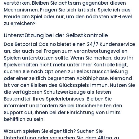
verstärken. Bleiben Sie achtsam gegenüber diesen
Mechanismen. Fragen Sie sich kritisch: Spiele ich aus
Freude am Spiel oder nur, um den nächsten VIP-Level
zu erreichen?
Unterstützung bei der Selbstkontrolle
Das Betportal Casino bietet einen 24/7 Kundenservice
an, der auch bei Fragen zum verantwortungsvollen
Spielen unterstützen sollte. Wenn Sie merken, dass Ihr
Spielverhalten nicht mehr unter Ihrer Kontrolle liegt,
suchen Sie nach Optionen zur Selbstausschließung
oder einer zeitlich begrenzten Abkühlphase. Niemand
ist vor den Risiken des Glücksspiels immun. Nutzen Sie
die verfügbaren Schutzwerkzeuge als festen
Bestandteil Ihres Spielerlebnisses. Bleiben Sie
informiert und fordern Sie bei Unsicherheiten den
Support auf, Ihnen bei der Einrichtung von Limits
behilflich zu sein.
Warum spielen Sie eigentlich? Suchen Sie
Unterhaltung oder versuchen Sie, dem Alltag zu