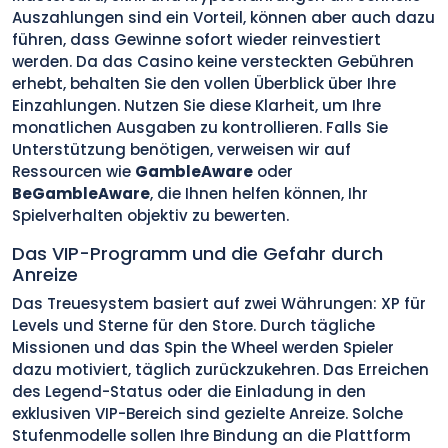
Auszahlungen sind ein Vorteil, können aber auch dazu
führen, dass Gewinne sofort wieder reinvestiert
werden. Da das Casino keine versteckten Gebühren
erhebt, behalten Sie den vollen Überblick über Ihre
Einzahlungen. Nutzen Sie diese Klarheit, um Ihre
monatlichen Ausgaben zu kontrollieren. Falls Sie
Unterstützung benötigen, verweisen wir auf
Ressourcen wie
GambleAware
oder
BeGambleAware
, die Ihnen helfen können, Ihr
Spielverhalten objektiv zu bewerten.
Das VIP-Programm und die Gefahr durch
Anreize
Das Treuesystem basiert auf zwei Währungen: XP für
Levels und Sterne für den Store. Durch tägliche
Missionen und das Spin the Wheel werden Spieler
dazu motiviert, täglich zurückzukehren. Das Erreichen
des Legend-Status oder die Einladung in den
exklusiven VIP-Bereich sind gezielte Anreize. Solche
Stufenmodelle sollen Ihre Bindung an die Plattform