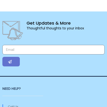
Get Updates & More
Thoughtful thoughts to your inbox
NEED HELP?
Call Us