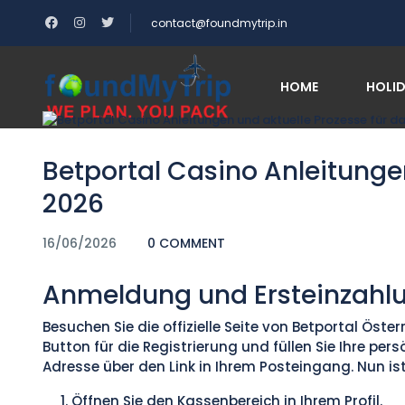
contact@foundmytrip.in
Home
Betportal Casino
Betportal Casino Anleitu
HOME
HOLI
Betportal Casino
Betportal Casino Anleitungen
2026
16/06/2026
0 COMMENT
Anmeldung und Ersteinzahl
Besuchen Sie die offizielle Seite von Betportal Öste
Button für die Registrierung und füllen Sie Ihre per
Adresse über den Link in Ihrem Posteingang. Nun ist 
Öffnen Sie den Kassenbereich in Ihrem Profil.