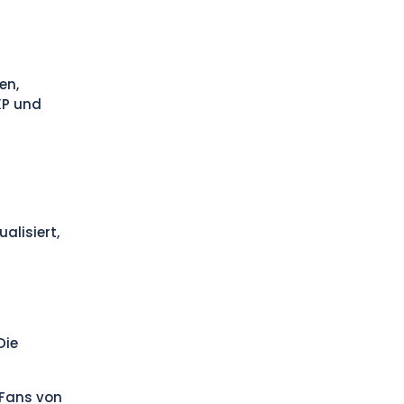
en,
XP und
alisiert,
Die
 Fans von