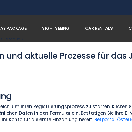
ngen und aktuelle Prozesse für das Jahr 2026
DAY PACKAGE
SIGHTSEEING
CAR RENTALS
C
 und aktuelle Prozesse für das 
ung
rreich, um Ihren Registrierungsprozess zu starten. Klicken 
sönlichen Daten in das Formular ein. Bestätigen Sie Ihre E-
Ihr Konto für die erste Einzahlung bereit.
Betportal Österr