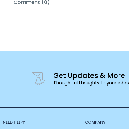
Comment (0)
Get Updates & More
Thoughtful thoughts to your inbo
NEED HELP?
COMPANY