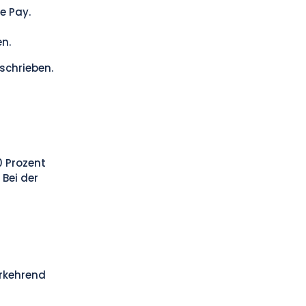
e Pay.
en.
schrieben.
0 Prozent
 Bei der
erkehrend