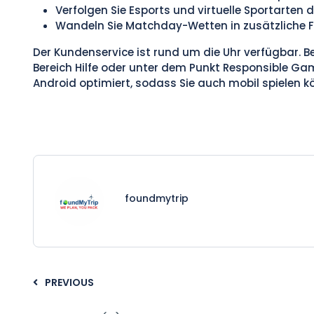
Verfolgen Sie Esports und virtuelle Sportarten d
Wandeln Sie Matchday-Wetten in zusätzliche F
Der Kundenservice ist rund um die Uhr verfügbar. 
Bereich Hilfe oder unter dem Punkt Responsible Gam
Android optimiert, sodass Sie auch mobil spielen k
foundmytrip
PREVIOUS