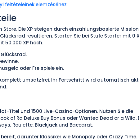
i feltételeinek elemzéséhez
eile
n Store. Die XP steigen durch einzahlungsbasierte Mission
cksrad resultieren. Starten Sie bei Stufe Starter mit 0 
it 50.000 XP hoch.
 Glücksrad.
Gewinne.
usgeld oder Freispiele ein.
komplett umsatzfrei. Ihr Fortschritt wird automatisch aktu
nd.
Slot-Titel und 1500 Live-Casino-Optionen. Nutzen Sie die
 Book of Ra Deluxe Buy Bonus oder Wanted Dead or a Wild. 
ways, Roulette, Blackjack und Baccarat.
 bereit, darunter Klassiker wie Monopoly oder Crazy Time.