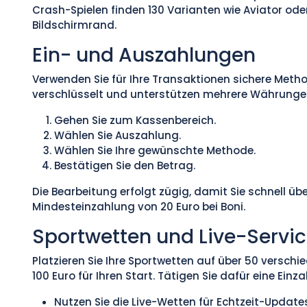
Crash-Spielen finden 130 Varianten wie Aviator oder
Bildschirmrand.
Ein- und Auszahlungen
Verwenden Sie für Ihre Transaktionen sichere Method
verschlüsselt und unterstützen mehrere Währungen.
Gehen Sie zum Kassenbereich.
Wählen Sie Auszahlung.
Wählen Sie Ihre gewünschte Methode.
Bestätigen Sie den Betrag.
Die Bearbeitung erfolgt zügig, damit Sie schnell üb
Mindesteinzahlung von 20 Euro bei Boni.
Sportwetten und Live-Servi
Platzieren Sie Ihre Sportwetten auf über 50 verschi
100 Euro für Ihren Start. Tätigen Sie dafür eine Ein
Nutzen Sie die Live-Wetten für Echtzeit-Update