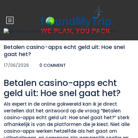
casino zonder crucks
Betalen casino-apps echt geld uit: Hoe snel
gaat het?
17/06/2026
0 COMMENT
Betalen casino-apps echt
geld uit: Hoe snel gaat het?
Als expert in de online gokwereld kan ik je direct
vertellen dat het antwoord op de vraag “Betalen
casino-apps echt geld uit: Hoe snel gaat het?” sterk
afhankelijk is van de platformen die je kiest. Niet alle
casino-apps werken hetzelfde als het gaat om
uitbetalingen, en sommige zijn aanzienlijk sneller en