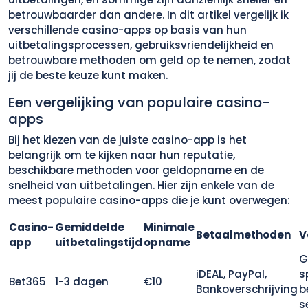
betrouwbaarder dan andere. In dit artikel vergelijk ik
verschillende casino-apps op basis van hun
uitbetalingsprocessen, gebruiksvriendelijkheid en
betrouwbare methoden om geld op te nemen, zodat
jij de beste keuze kunt maken.
Een vergelijking van populaire casino-
apps
Bij het kiezen van de juiste casino-app is het
belangrijk om te kijken naar hun reputatie,
beschikbare methoden voor geldopname en de
snelheid van uitbetalingen. Hier zijn enkele van de
meest populaire casino-apps die je kunt overwegen:
Casino-
Gemiddelde
Minimale
Betaalmethoden
V
app
uitbetalingstijd
opname
G
iDEAL, PayPal,
s
Bet365
1-3 dagen
€10
Bankoverschrijving
b
s