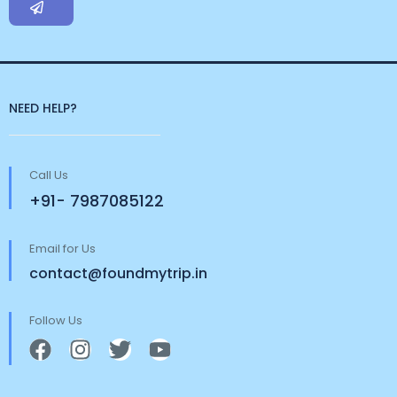
NEED HELP?
Call Us
+91- 7987085122
Email for Us
contact@foundmytrip.in
Follow Us