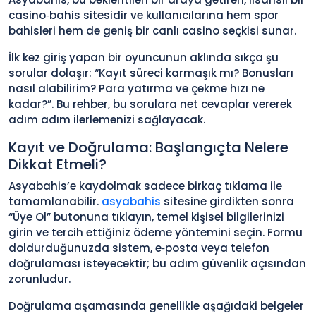
casino‑bahis sitesidir ve kullanıcılarına hem spor
bahisleri hem de geniş bir canlı casino seçkisi sunar.
İlk kez giriş yapan bir oyuncunun aklında sıkça şu
sorular dolaşır: “Kayıt süreci karmaşık mı? Bonusları
nasıl alabilirim? Para yatırma ve çekme hızı ne
kadar?”. Bu rehber, bu sorulara net cevaplar vererek
adım adım ilerlemenizi sağlayacak.
Kayıt ve Doğrulama: Başlangıçta Nelere
Dikkat Etmeli?
Asyabahis’e kaydolmak sadece birkaç tıklama ile
tamamlanabilir.
asyabahis
sitesine girdikten sonra
“Üye Ol” butonuna tıklayın, temel kişisel bilgilerinizi
girin ve tercih ettiğiniz ödeme yöntemini seçin. Formu
doldurduğunuzda sistem, e‑posta veya telefon
doğrulaması isteyecektir; bu adım güvenlik açısından
zorunludur.
Doğrulama aşamasında genellikle aşağıdaki belgeler