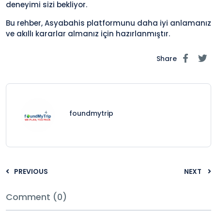
deneyimi sizi bekliyor.
Bu rehber, Asyabahis platformunu daha iyi anlamanız
ve akıllı kararlar almanız için hazırlanmıştır.
Share
foundmytrip
PREVIOUS
NEXT
Comment (0)