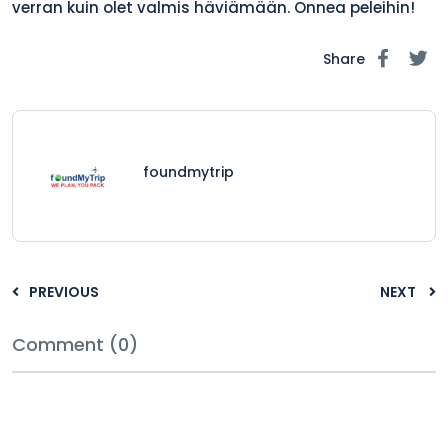
verran kuin olet valmis häviämään. Onnea peleihin!
Share
foundmytrip
PREVIOUS
NEXT
Comment (0)