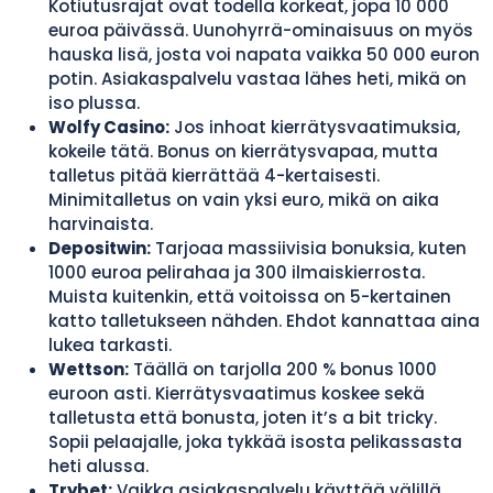
Kotiutusrajat ovat todella korkeat, jopa 10 000
euroa päivässä. Uunohyrrä-ominaisuus on myös
hauska lisä, josta voi napata vaikka 50 000 euron
potin. Asiakaspalvelu vastaa lähes heti, mikä on
iso plussa.
Wolfy Casino:
Jos inhoat kierrätysvaatimuksia,
kokeile tätä. Bonus on kierrätysvapaa, mutta
talletus pitää kierrättää 4-kertaisesti.
Minimitalletus on vain yksi euro, mikä on aika
harvinaista.
Depositwin:
Tarjoaa massiivisia bonuksia, kuten
1000 euroa pelirahaa ja 300 ilmaiskierrosta.
Muista kuitenkin, että voitoissa on 5-kertainen
katto talletukseen nähden. Ehdot kannattaa aina
lukea tarkasti.
Wettson:
Täällä on tarjolla 200 % bonus 1000
euroon asti. Kierrätysvaatimus koskee sekä
talletusta että bonusta, joten it’s a bit tricky.
Sopii pelaajalle, joka tykkää isosta pelikassasta
heti alussa.
Trybet:
Vaikka asiakaspalvelu käyttää välillä