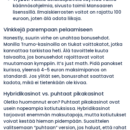
käännösohjelmia, sivusto toimii Mansaaren
lisenssillä. Ilmaiskierrosten voitot on rajattu 100
euroon, joten älä odota liikoja.
Vinkkejä parempaan pelaamiseen
Honestly, suurin virhe on unohtaa bonusehdot.
Monilla Trumo-kasinoilla on tiukat voittokatot, jotka
kannattaa tarkistaa heti. Älä tavoittele kuuta
taivaalta, jos bonusehdot rajoittavat voitot
muutamaan kymppiin. It’s just math. Pidä panokset
kurissa, yleensä 4–5 euron maksimipanos on
standardi. Jos ylität sen, bonusrahat saattavat
kadota, mikä ei tietenkään ole kivaa.
Hybridikasinot vs. puhtaat pikakasinot
Oletko huomannut eron? Puhtaat pikakasinot ovat
usein nopeampia kotiutuksissa. Hybridikasinot
tarjoavat enemmän maksutapoja, mutta kotiutukset
voivat kestää hieman pidempään. Suosittelen
valitsemaan “puhtaan” version, jos haluat, että rahat