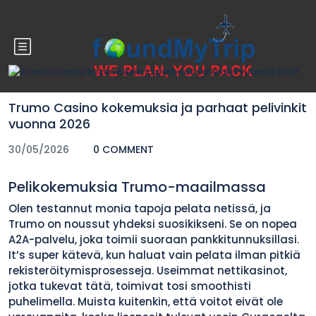
Trumo Casino
Trumo Casino kokemuksia ja parhaat pelivinkit
vuonna 2026
30/05/2026
0 COMMENT
Pelikokemuksia Trumo-maailmassa
Olen testannut monia tapoja pelata netissä, ja
Trumo on noussut yhdeksi suosikikseni. Se on nopea
A2A-palvelu, joka toimii suoraan pankkitunnuksillasi.
It’s super kätevä, kun haluat vain pelata ilman pitkiä
rekisteröitymisprosesseja. Useimmat nettikasinot,
jotka tukevat tätä, toimivat tosi smoothisti
puhelimella. Muista kuitenkin, että voitot eivät ole