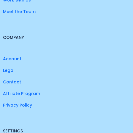
Meet the Team
COMPANY
Account
Legal
Contact
Affiliate Program
Privacy Policy
SETTINGS