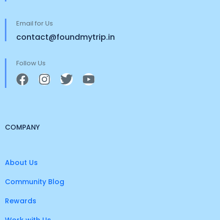
Email for Us
contact@foundmytrip.in
Follow Us
COMPANY
About Us
Community Blog
Rewards
Work with Us