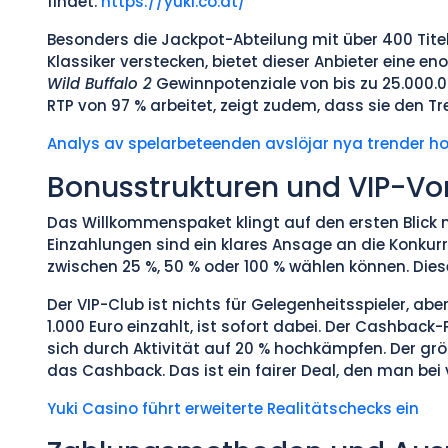
findet.
https://yuki.co.at/
Besonders die Jackpot-Abteilung mit über 400 Tite
Klassiker verstecken, bietet dieser Anbieter eine eno
Wild Buffalo 2
Gewinnpotenziale von bis zu 25.000.
RTP von 97 % arbeitet, zeigt zudem, dass sie den T
Analys av spelarbeteenden avslöjar nya trender ho
Bonusstrukturen und VIP-Vor
Das Willkommenspaket klingt auf den ersten Blick m
Einzahlungen sind ein klares Ansage an die Konkurre
zwischen 25 %, 50 % oder 100 % wählen können. Diese F
Der VIP-Club ist nichts für Gelegenheitsspieler, abe
1.000 Euro einzahlt, ist sofort dabei. Der Cashback-
sich durch Aktivität auf 20 % hochkämpfen. Der gr
das Cashback. Das ist ein fairer Deal, den man bei
Yuki Casino führt erweiterte Realitätschecks ein