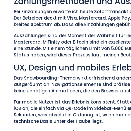
Zahlungsmethoden und Aus
Bei Einzahlungen erwarte ich heute Soforttransakt
Der Betreiber deckt mit Visa, Mastercard, Apple Pa
breites Spektrum ab. Dass alle Einzahlungen gebühre
Auszahlungen sind der Moment der Wahrheit für jede
Mastercard, MiFinity oder Bitcoin sind ein exzellen
eine Stunde. Mit einem täglichen Limit von 5.000 Eur
Status haben, wird dieser Prozess laut meinen Beo
UX, Design und mobiles Erle
Das Snowboarding-Thema wirkt erfrischend anders al
aufgeräumt an. Navigationselemente sind präzise pl
keine unnötigen Animationen, die den Browser aus
Für mobile Nutzer ist das Erlebnis konsistent. Stat
iOS an, die einfach via QR-Code im Sidebar-Menü e
Sekunden, was absolut in Ordnung ist, wenn man di
technische Basis unter der Haube liegt.