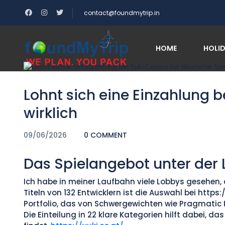
contact@foundmytrip.in
Home
Yuki Casino
Lohnt sich eine Einzahlung bei Y
HOME
HOLI
Yuki Casino
Lohnt sich eine Einzahlung b
wirklich
09/06/2026
0 COMMENT
Das Spielangebot unter der
Ich habe in meiner Laufbahn viele Lobbys gesehen, a
Titeln von 132 Entwicklern ist die Auswahl bei https:
Portfolio, das von Schwergewichten wie Pragmatic Pl
Die Einteilung in 22 klare Kategorien hilft dabei, 