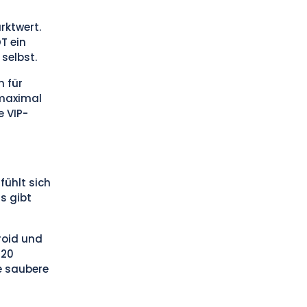
rktwert.
T ein
selbst.
n für
 maximal
e VIP-
fühlt sich
s gibt
roid und
 20
e saubere