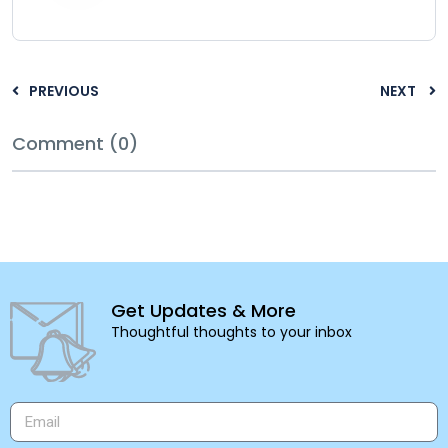
PREVIOUS
NEXT
Comment (0)
Get Updates & More
Thoughtful thoughts to your inbox