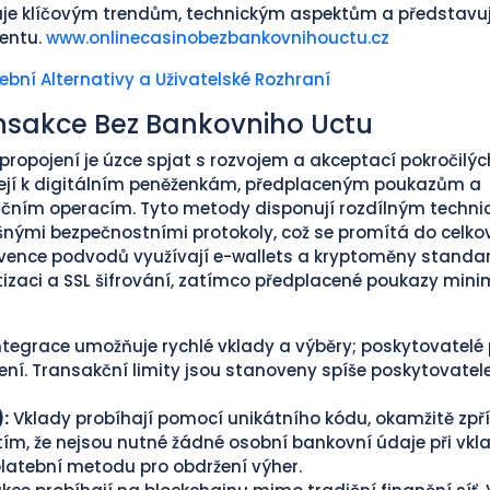
uje klíčovým trendům, technickým aspektům a představuj
entu.
www.onlinecasinobezbankovnihouctu.cz
bní Alternativy a Uživatelské Rozhraní
ansakce Bez Bankovniho Uctu
ropojení je úzce spjat s rozvojem a akceptací pokročilýc
racejí k digitálním peněženkám, předplaceným poukazům a
nančním operacím. Tyto metody disponují rozdílným techn
šnými bezpečnostními protokoly, což se promítá do celk
revence podvodů využívají e-wallets a kryptoměny standa
zaci a SSL šifrování, zatímco předplacené poukazy minim
ntegrace umožňuje rychlé vklady a výběry; poskytovatelé
í. Transakční limity jsou stanoveny spíše poskytovatel
:
Vklady probíhají pomocí unikátního kódu, okamžitě zpří
 tím, že nejsou nutné žádné osobní bankovní údaje při vkl
platební metodu pro obdržení výher.