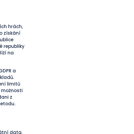
ích hrách,
o získání
ublice
é republiky
íží na
 GDPR a
kladů.
ní limitů
í možnosti
dani z
metodu.
átní data.