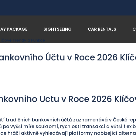
 Online Casino Bez Bankovního Účtu v Roce 2026 Klíčové Trendy a 
DAY PACKAGE
SIGHTSEEING
CAR RENTALS
C
ankovního Účtu v Roce 2026 Klí
nkovniho Uctu v Roce 2026 Klíčo
žití tradičních bankovních účtů zaznamenává v České rep
vyšší míře soukromí, rychlosti transakcí a větší flexibil
de hráči aktivně vyhledávají platformy nabízející alterna