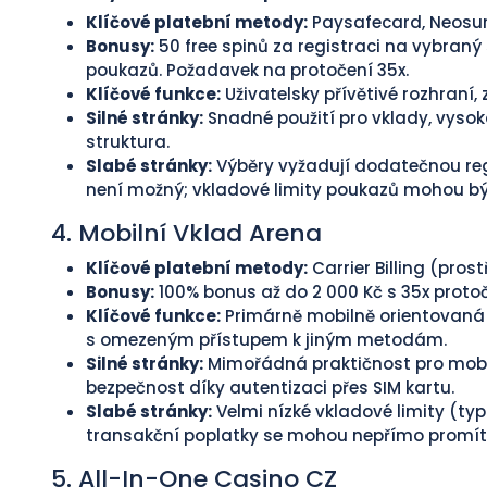
Klíčové platební metody:
Paysafecard, Neosurf,
Bonusy:
50 free spinů za registraci na vybraný
poukazů. Požadavek na protočení 35x.
Klíčové funkce:
Uživatelsky přívětivé rozhraní,
Silné stránky:
Snadné použití pro vklady, vyso
struktura.
Slabé stránky:
Výběry vyžadují dodatečnou regi
není možný; vkladové limity poukazů mohou bý
4. Mobilní Vklad Arena
Klíčové platební metody:
Carrier Billing (pros
Bonusy:
100% bonus až do 2 000 Kč s 35x proto
Klíčové funkce:
Primárně mobilně orientovaná 
s omezeným přístupem k jiným metodám.
Silné stránky:
Mimořádná praktičnost pro mobil
bezpečnost díky autentizaci přes SIM kartu.
Slabé stránky:
Velmi nízké vkladové limity (typ
transakční poplatky se mohou nepřímo promít
5. All-In-One Casino CZ